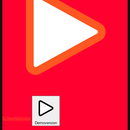
Echtgeldmodus
Demoversion