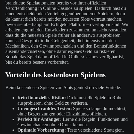
brandneue Spielautomaten bereits vor ihrer offiziellen
Veröffentlichung in Online-Casinos zu spielen. Dadurch hast du
einen entscheidenden Vorteil gegenüber anderen Spielern, denn
du kannst dich bereits mit den neuesten Slots vertraut machen,
bevor sie überhaupt auf Echtgeld-Plattformen verfügbar sind. Wir
arbeiten eng mit den Entwicklern zusammen, um sicherzustellen,
dass du die neuesten Spiele früher als anderswo ausprobieren
kannst. Dies gibt dir die Gelegenheit, dich intensiv mit den
Mechaniken, den Gewinnpotenzialen und den Bonusfunktionen
auseinanderzusetzen, ohne dafür eigenes Geld zu riskieren.
Sobald das Spiel dann offiziell in Online-Casinos verfügbar ist,
bist du bereits bestens vorbereitet.
Vorteile des kostenlosen Spielens
Beim kostenlosen Spielen von Slots genießt du viele Vorteile:
Kein finanzielles Risiko:
Du kannst die Spiele in Ruhe
ausprobieren, ohne Geld zu verlieren.
Uneingeschränktes Testen:
Spiele so lange du möchtest,
ohne Begrenzungen oder Einzahlungspflichten.
Perfekt für Anfänger:
Lerne die Regeln, Funktionen und
Gewinnchancen ohne Druck kennen.
Optimale Vorbereitung:
Teste verschiedene Strategien,