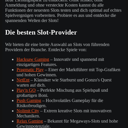
Anmeldung und ohne versteckte Kosten kannst du alle
Funktionen der neuesten Slots testen und dich optimal auf echtes
Spielvergnügen vorbereiten. Probiere es aus und entdecke die
spannenden Welten der Slots!
Die besten Slot-Provider
Wir bieten dir eine breite Auswahl an Slots von führenden
Providern der Branche. Entdecke Spiele von:
Hacksaw Gaming
– Innovativ und spannend mit
einzigartigen Features.
Pragmatic Play
– Einer der Marktführer mit Top-Grafiken
und hohen Gewinnen.
NetEnt
– Klassiker wie Starburst und Gonzo's Quest
warten auf dich.
Play'n GO
– Perfekte Mischung aus Spielspaß und
großartigen Boni.
Push Gaming
– Hochvolatiles Gameplay für die
Risikofreudigen.
Nolimit City
– Extrem kreative Slots mit innovativen
Mechaniken.
Relax Gaming
– Bekannt für Megaways-Slots und hohe
Gewinnpotenziale.