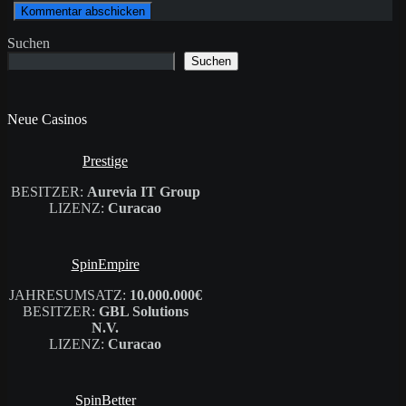
Suchen
Suchen
Neue Casinos
Prestige
BESITZER:
Aurevia IT Group
LIZENZ:
Curacao
SpinEmpire
JAHRESUMSATZ:
10.000.000€
BESITZER:
GBL Solutions
N.V.
LIZENZ:
Curacao
SpinBetter