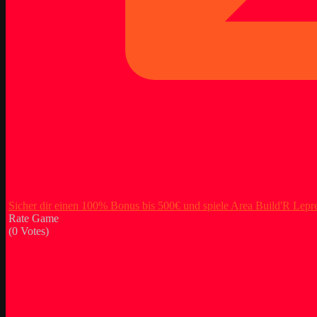
Sicher dir einen 100% Bonus bis 500€ und spiele Area Build'R Lep
Rate Game
(
0
Votes)