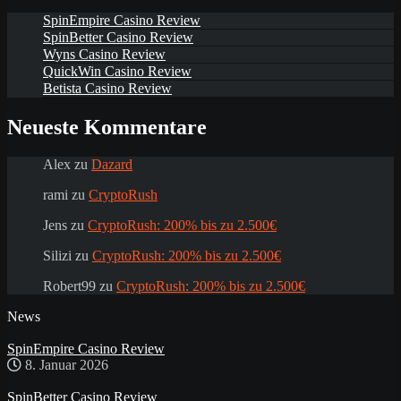
SpinEmpire Casino Review
SpinBetter Casino Review
Wyns Casino Review
QuickWin Casino Review
Betista Casino Review
Neueste Kommentare
Alex
zu
Dazard
rami
zu
CryptoRush
Jens
zu
CryptoRush: 200% bis zu 2.500€
Silizi
zu
CryptoRush: 200% bis zu 2.500€
Robert99
zu
CryptoRush: 200% bis zu 2.500€
News
SpinEmpire Casino Review
8. Januar 2026
SpinBetter Casino Review