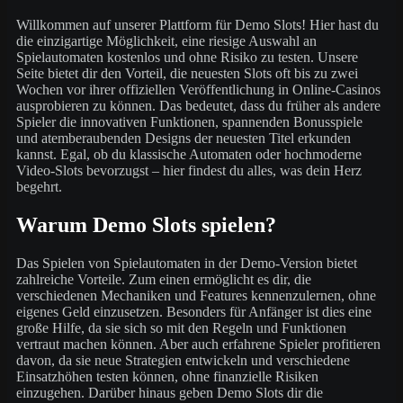
Willkommen auf unserer Plattform für Demo Slots! Hier hast du
die einzigartige Möglichkeit, eine riesige Auswahl an
Spielautomaten kostenlos und ohne Risiko zu testen. Unsere
Seite bietet dir den Vorteil, die neuesten Slots oft bis zu zwei
Wochen vor ihrer offiziellen Veröffentlichung in Online-Casinos
ausprobieren zu können. Das bedeutet, dass du früher als andere
Spieler die innovativen Funktionen, spannenden Bonusspiele
und atemberaubenden Designs der neuesten Titel erkunden
kannst. Egal, ob du klassische Automaten oder hochmoderne
Video-Slots bevorzugst – hier findest du alles, was dein Herz
begehrt.
Warum Demo Slots spielen?
Das Spielen von Spielautomaten in der Demo-Version bietet
zahlreiche Vorteile. Zum einen ermöglicht es dir, die
verschiedenen Mechaniken und Features kennenzulernen, ohne
eigenes Geld einzusetzen. Besonders für Anfänger ist dies eine
große Hilfe, da sie sich so mit den Regeln und Funktionen
vertraut machen können. Aber auch erfahrene Spieler profitieren
davon, da sie neue Strategien entwickeln und verschiedene
Einsatzhöhen testen können, ohne finanzielle Risiken
einzugehen. Darüber hinaus geben Demo Slots dir die