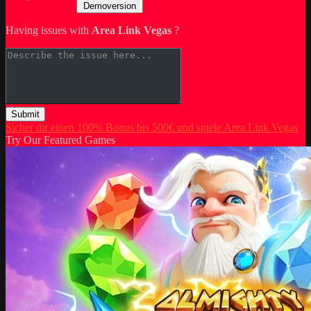
Demoversion
Having issues with
Area Link Vegas
?
Submit
Sicher dir einen 100% Bonus bis 500€ und spiele Area Link Vegas
Try Our Featured Games