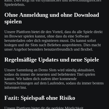
kann. Dies sorgt für ein dynamisches und abwechslungsreiches
Spielerlebnis.
Ohne Anmeldung und ohne Download
spielen
Unsere Plattform bietet dir den Vorteil, dass du alle Spiele direkt
im Browser spielen kannst, ohne dass du eine Software
herunterladen oder dich registrieren musst. Du kannst sofort
loslegen und die Slots nach Belieben ausprobieren. Dies macht
unser Angebot besonders benutzerfreundlich und flexibel.
Regelmäßige Updates und neue Spiele
Unsere Sammlung an Demo Slots wird ständig aktualisiert,
sodass du immer die neuesten und beliebtesten Titel spielen
kannst. Wir halten dich zudem über kommende
Neuerscheinungen auf dem Laufenden, sodass du immer bestens
informiert bist.
Fazit: Spielspaß ohne Risiko
Unsere Plattform bietet dir die perfekte Möglichkeit,