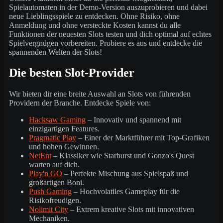
Spielautomaten in der Demo-Version auszuprobieren und dabei
neue Lieblingsspiele zu entdecken. Ohne Risiko, ohne
Anmeldung und ohne versteckte Kosten kannst du alle
Funktionen der neuesten Slots testen und dich optimal auf echtes
Spielvergnügen vorbereiten. Probiere es aus und entdecke die
spannenden Welten der Slots!
Die besten Slot-Provider
Wir bieten dir eine breite Auswahl an Slots von führenden
Providern der Branche. Entdecke Spiele von:
Hacksaw Gaming
– Innovativ und spannend mit
einzigartigen Features.
Pragmatic Play
– Einer der Marktführer mit Top-Grafiken
und hohen Gewinnen.
NetEnt
– Klassiker wie Starburst und Gonzo's Quest
warten auf dich.
Play'n GO
– Perfekte Mischung aus Spielspaß und
großartigen Boni.
Push Gaming
– Hochvolatiles Gameplay für die
Risikofreudigen.
Nolimit City
– Extrem kreative Slots mit innovativen
Mechaniken.