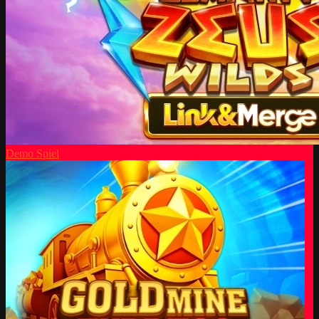
Demo Spiel