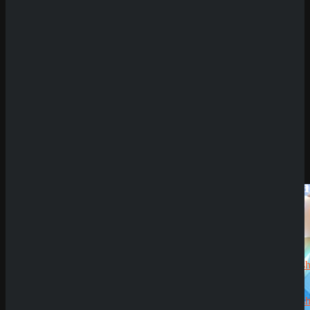
Casino
Echtgeldmodus
Review
Demoversion
Wyns
Casino
Having issues with
Barrels of Riches
?
Review
QuickWin
Casino
Review
Betista
Casino
Review
Submit
Sicher dir einen 100% Bonus bis 500€ und spiele
Neueste
Barrels of Riches
Try Our Featured Games
Kommenta
Alex
zu
Dazard
rami
zu
CryptoRus
Jens
zu
CryptoRush