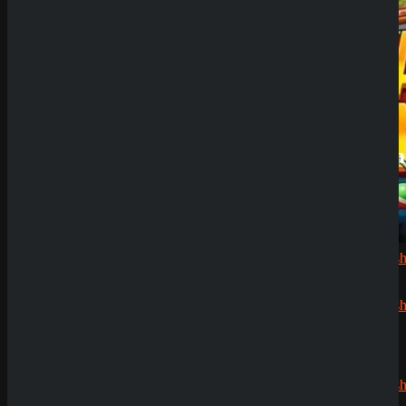
Casino
Review
Betista
Casino
Review
Neueste
Kommenta
Alex
zu
Dazard
rami
zu
CryptoRus
Jens
zu
CryptoRush
200% bis
zu 2.500€
Silizi
zu
CryptoRush
200% bis