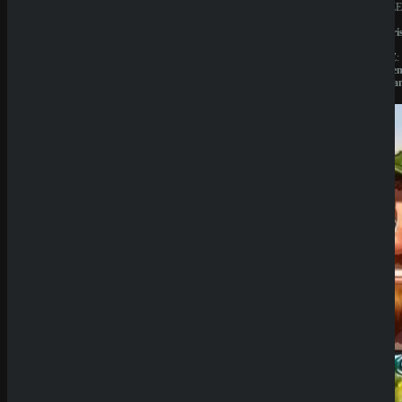
BESITZER:
BESITZE
Liernin
Liernin
Enterprises
Enterpri
LTD
LTD
LIZENZ:
LIZENZ:
Komoren
Komore
(Anjouan)
(Anjoua
Neueste
Beiträge
SpinEmpir
e Casino
Review
SpinBetter
Casino
Review
Wyns
Casino
Review
QuickWin