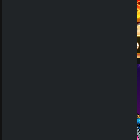
Demo Spiel