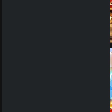
Demo Spiel