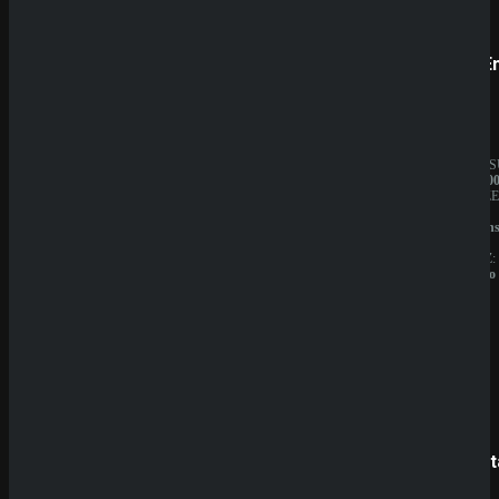
Prestige
SpinE
BESITZER:
JAHRES
Aurevia
10.000.0
IT
BESITZE
Group
GBL
LIZENZ:
Solution
Curacao
N.V.
LIZENZ:
Curacao
SpinBetter
Betist