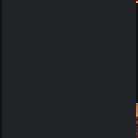
Demo Spiel
Demo Spiel