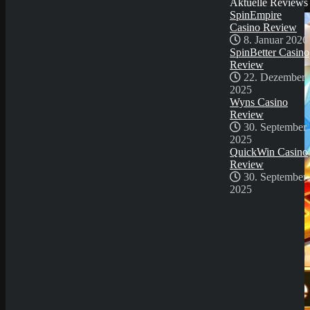
Aktuelle Reviews
Try Our Featured Games
SpinEmpire
Casino Review
8. Januar 2026
SpinBetter Casino
Review
22. Dezember
2025
Wyns Casino
Review
30. September
2025
QuickWin Casino
Review
30. September
2025