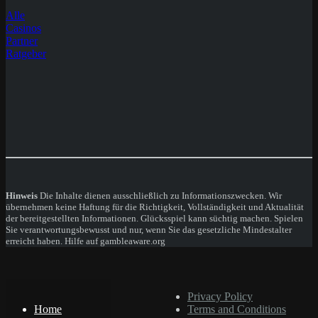
Alle
Casinos
Partner
Ratgeber
Hinweis
Die Inhalte dienen ausschließlich zu Informationszwecken. Wir
übernehmen keine Haftung für die Richtigkeit, Vollständigkeit und Aktualität
der bereitgestellten Informationen. Glücksspiel kann süchtig machen. Spielen
Sie verantwortungsbewusst und nur, wenn Sie das gesetzliche Mindestalter
erreicht haben. Hilfe auf gambleaware.org
© Copyright 2024
Privacy Policy
Home
Terms and Conditions