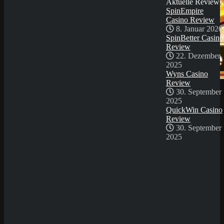
Aktuelle Reviews
SpinEmpire
Casino Review
8. Januar 2026
SpinBetter Casino
Review
22. Dezember
2025
Wyns Casino
Review
Demo Spiel
30. September
2025
QuickWin Casino
Review
30. September
2025