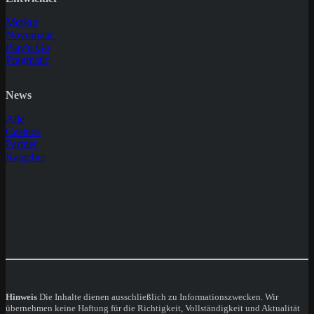
Merkur
Novomatic
Play'n Go
Pragmatic
News
Alle
Casinos
Partner
Ratgeber
Hinweis
Die Inhalte dienen ausschließlich zu Informationszwecken. Wir
übernehmen keine Haftung für die Richtigkeit, Vollständigkeit und Aktualität