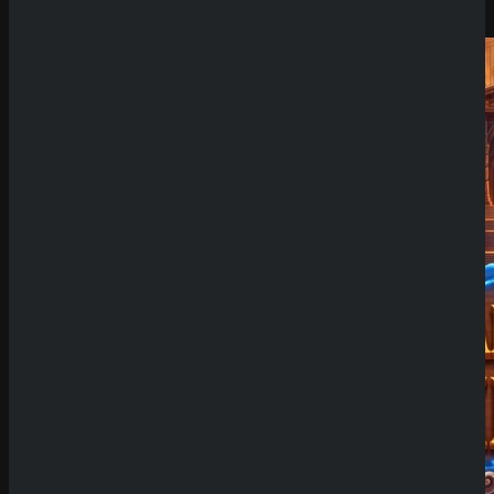
Demo Spiel