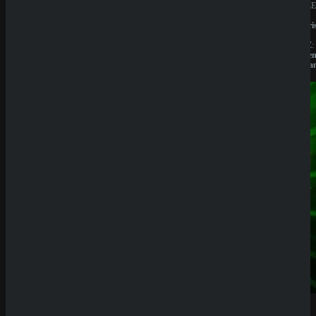
BESITZER:
BESITZE
Liernin
Liernin
Enterprises
Enterpri
LTD
LTD
LIZENZ:
LIZENZ:
Komoren
Komore
(Anjouan)
(Anjoua
Neueste
Beiträge
SpinEmpir
e Casino
Review
SpinBetter
Casino
Review
Wyns
Casino
Review
QuickWin