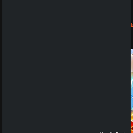
zu 2.500€
Robert99
zu
CryptoRush
200% bis
Submit
zu 2.500€
Sicher dir einen 100% Bonus bis 500€ und spiele
Burning Blaze
Try Our Featured Games
News
SpinEmpire Casino
Review
8. Januar 2026
SpinBetter Casino
Review
22. Dezember
2025
Wyns Casino Revie
30. September
2025
QuickWin Casino
Review
30. September
2025