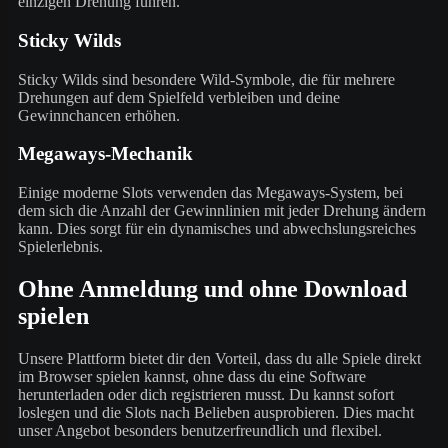
einzigen Drehung führen.
Sticky Wilds
Sticky Wilds sind besondere Wild-Symbole, die für mehrere
Drehungen auf dem Spielfeld verbleiben und deine
Gewinnchancen erhöhen.
Megaways-Mechanik
Einige moderne Slots verwenden das Megaways-System, bei
dem sich die Anzahl der Gewinnlinien mit jeder Drehung ändern
kann. Dies sorgt für ein dynamisches und abwechslungsreiches
Spielerlebnis.
Ohne Anmeldung und ohne Download
spielen
Unsere Plattform bietet dir den Vorteil, dass du alle Spiele direkt
im Browser spielen kannst, ohne dass du eine Software
herunterladen oder dich registrieren musst. Du kannst sofort
loslegen und die Slots nach Belieben ausprobieren. Dies macht
unser Angebot besonders benutzerfreundlich und flexibel.