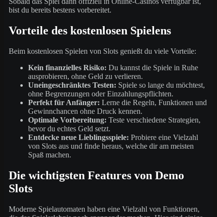
Sobald das Spiel dann offiziell in Online-Casinos verfügbar ist,
bist du bereits bestens vorbereitet.
Vorteile des kostenlosen Spielens
Beim kostenlosen Spielen von Slots genießt du viele Vorteile:
Kein finanzielles Risiko:
Du kannst die Spiele in Ruhe
ausprobieren, ohne Geld zu verlieren.
Uneingeschränktes Testen:
Spiele so lange du möchtest,
ohne Begrenzungen oder Einzahlungspflichten.
Perfekt für Anfänger:
Lerne die Regeln, Funktionen und
Gewinnchancen ohne Druck kennen.
Optimale Vorbereitung:
Teste verschiedene Strategien,
bevor du echtes Geld setzt.
Entdecke neue Lieblingsspiele:
Probiere eine Vielzahl
von Slots aus und finde heraus, welche dir am meisten
Spaß machen.
Die wichtigsten Features von Demo
Slots
Moderne Spielautomaten haben eine Vielzahl von Funktionen,