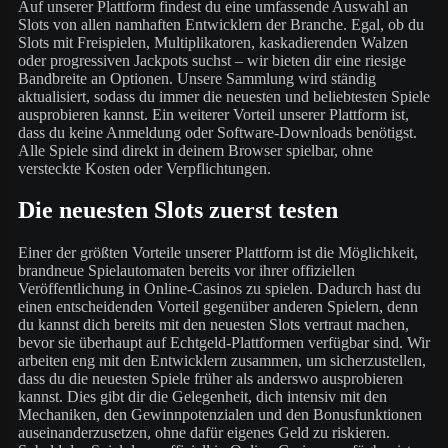
Auf unserer Plattform findest du eine umfassende Auswahl an
Slots von allen namhaften Entwicklern der Branche. Egal, ob du
Slots mit Freispielen, Multiplikatoren, kaskadierenden Walzen
oder progressiven Jackpots suchst – wir bieten dir eine riesige
Bandbreite an Optionen. Unsere Sammlung wird ständig
aktualisiert, sodass du immer die neuesten und beliebtesten Spiele
ausprobieren kannst. Ein weiterer Vorteil unserer Plattform ist,
dass du keine Anmeldung oder Software-Downloads benötigst.
Alle Spiele sind direkt in deinem Browser spielbar, ohne
versteckte Kosten oder Verpflichtungen.
Die neuesten Slots zuerst testen
Einer der größten Vorteile unserer Plattform ist die Möglichkeit,
brandneue Spielautomaten bereits vor ihrer offiziellen
Veröffentlichung in Online-Casinos zu spielen. Dadurch hast du
einen entscheidenden Vorteil gegenüber anderen Spielern, denn
du kannst dich bereits mit den neuesten Slots vertraut machen,
bevor sie überhaupt auf Echtgeld-Plattformen verfügbar sind. Wir
arbeiten eng mit den Entwicklern zusammen, um sicherzustellen,
dass du die neuesten Spiele früher als anderswo ausprobieren
kannst. Dies gibt dir die Gelegenheit, dich intensiv mit den
Mechaniken, den Gewinnpotenzialen und den Bonusfunktionen
auseinanderzusetzen, ohne dafür eigenes Geld zu riskieren.