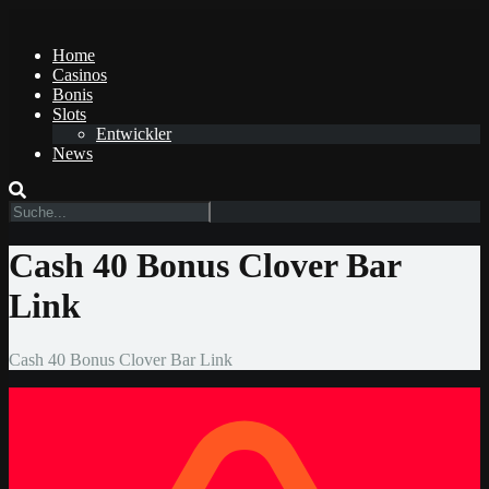
Home
Casinos
Bonis
Slots
Entwickler
News
Cash 40 Bonus Clover Bar
Link
Cash 40 Bonus Clover Bar Link