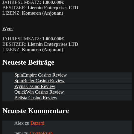
JAHRESUMSATZ:
1.000.000€
BESITZER:
Liernin Enterprises LTD
LIZENZ:
Komoren (Anjouan)
Wyns
JAHRESUMSATZ:
1.000.000€
BESITZER:
Liernin Enterprises LTD
LIZENZ:
Komoren (Anjouan)
Neueste Beiträge
SpinEmpire Casino Review
SpinBetter Casino Review
Wyns Casino Review
QuickWin Casino Review
Betista Casino Review
Neueste Kommentare
Alex
zu
Dazard
rami
zu
CryptoRush