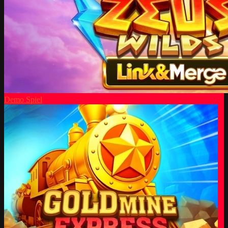
Demo Spiel