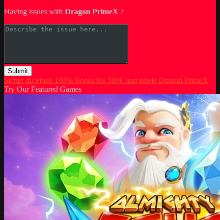
Having issues with
Dragon PrimeX
?
Submit
Sicher dir einen 100% Bonus bis 500€ und spiele Dragon PrimeX
Try Our Featured Games