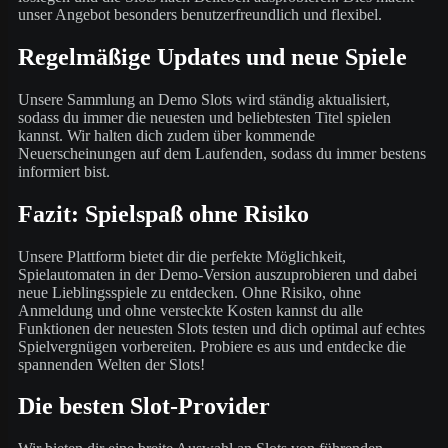
unser Angebot besonders benutzerfreundlich und flexibel.
Regelmäßige Updates und neue Spiele
Unsere Sammlung an Demo Slots wird ständig aktualisiert,
sodass du immer die neuesten und beliebtesten Titel spielen
kannst. Wir halten dich zudem über kommende
Neuerscheinungen auf dem Laufenden, sodass du immer bestens
informiert bist.
Fazit: Spielspaß ohne Risiko
Unsere Plattform bietet dir die perfekte Möglichkeit,
Spielautomaten in der Demo-Version auszuprobieren und dabei
neue Lieblingsspiele zu entdecken. Ohne Risiko, ohne
Anmeldung und ohne versteckte Kosten kannst du alle
Funktionen der neuesten Slots testen und dich optimal auf echtes
Spielvergnügen vorbereiten. Probiere es aus und entdecke die
spannenden Welten der Slots!
Die besten Slot-Provider