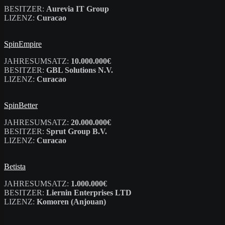
BESITZER:
Aurevia IT Group
LIZENZ:
Curacao
SpinEmpire
JAHRESUMSATZ:
10.000.000€
BESITZER:
GBL Solutions N.V.
LIZENZ:
Curacao
SpinBetter
JAHRESUMSATZ:
20.000.000€
BESITZER:
Sprut Group B.V.
LIZENZ:
Curacao
Betista
JAHRESUMSATZ:
1.000.000€
BESITZER:
Liernin Enterprises LTD
LIZENZ:
Komoren (Anjouan)