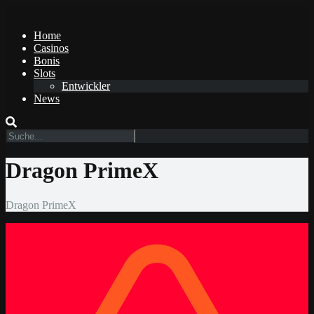
Home
Casinos
Bonis
Slots
Entwickler
News
Dragon PrimeX
Dragon PrimeX