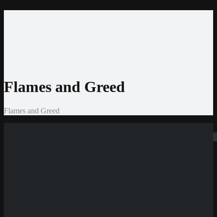
Home
Casinos
Bonis
Slots
Entwickler
News
Flames and Greed
Flames and Greed
Suchen
Neue Casinos