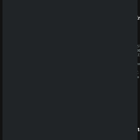
Prestige
SpinE
BESITZER:
JAHRES
Aurevia
10.000.0
IT
BESITZE
Group
GBL
LIZENZ:
Solution
Curacao
N.V.
LIZENZ:
Curacao
SpinBetter
Betist