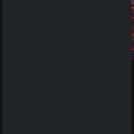
Demo Spiel
Willkommen auf unserer Plattform für Demo
Slots! Hier hast du die einzigartige Möglichkeit,
eine riesige Auswahl an Spielautomaten
kostenlos und ohne Risiko zu testen. Unsere
Seite bietet dir den Vorteil, die neuesten Slots
oft bis zu zwei Wochen vor ihrer offiziellen
Veröffentlichung in Online-Casinos
ausprobieren zu können. Das bedeutet, dass du
früher als andere Spieler die innovativen
Funktionen, spannenden Bonusspiele und