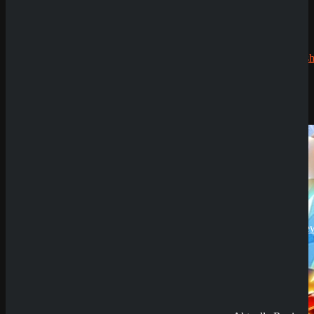
zu 2.500€
Robert99
zu
CryptoRush
200% bis
Submit
zu 2.500€
Sicher dir einen 100% Bonus bis 500€ und spiele
Flames and Greed
Try Our Featured Games
News
SpinEmpire Casino
Review
8. Januar 2026
SpinBetter Casino
Review
22. Dezember
2025
Wyns Casino Revie
30. September
2025
QuickWin Casino
Review
30. September
2025