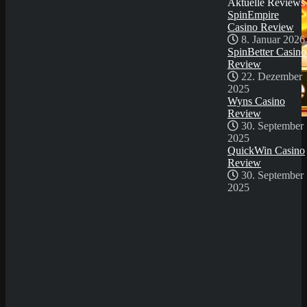
Aktuelle Reviews
SpinEmpire
Casino Review
8. Januar 2026
SpinBetter Casino
Review
22. Dezember
2025
Wyns Casino
Review
Demo Spiel
30. September
2025
QuickWin Casino
Review
30. September
2025