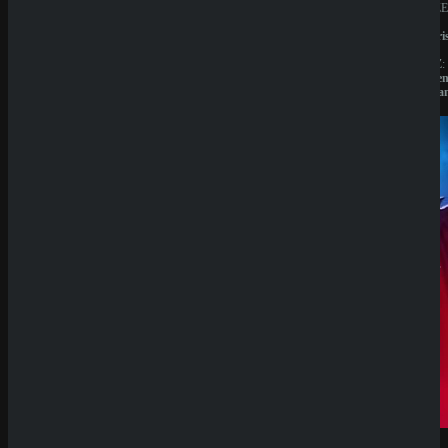
BESITZER:
BESITZE
Liernin
Liernin
Enterprises
Enterpri
LTD
LTD
LIZENZ:
LIZENZ:
Komoren
Komore
(Anjouan)
(Anjoua
Neueste
Beiträge
SpinEmpir
e Casino
Review
SpinBetter
Casino
Review
Wyns
Casino
Review
QuickWin