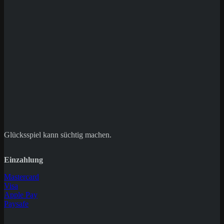
Save my name, email, and website in this
browser for the next time I comment.
Glücksspiel kann süchtig machen.
Einzahlung
Mastercard
Visa
Apple Pay
Paysafe