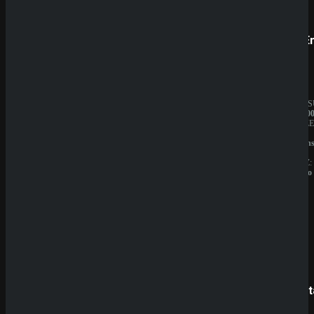
Prestige
SpinE
BESITZER:
JAHRES
Aurevia
10.000.0
IT
BESITZE
Group
GBL
LIZENZ:
Solution
Curacao
N.V.
LIZENZ:
Curacao
SpinBetter
Betist