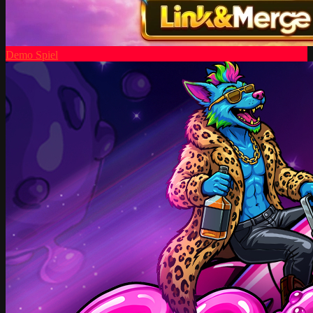
Demo Spiel