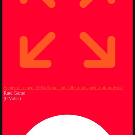
Sicher dir einen 100% Bonus bis 500€ und spiele Lokum Rush
Rate Game
(
0
Votes)