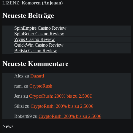
LIZENZ:
Komoren (Anjouan)
Neueste Beiträge
SpinEmpire Casino Review
SpinBetter Casino Review
Wyns Casino Review
QuickWin Casino Review
Betista Casino Review
Neueste Kommentare
Alex
zu
Dazard
rami
zu
CryptoRush
Jens
zu
CryptoRush: 200% bis zu 2.500€
Silizi
zu
CryptoRush: 200% bis zu 2.500€
Robert99
zu
CryptoRush: 200% bis zu 2.500€
News