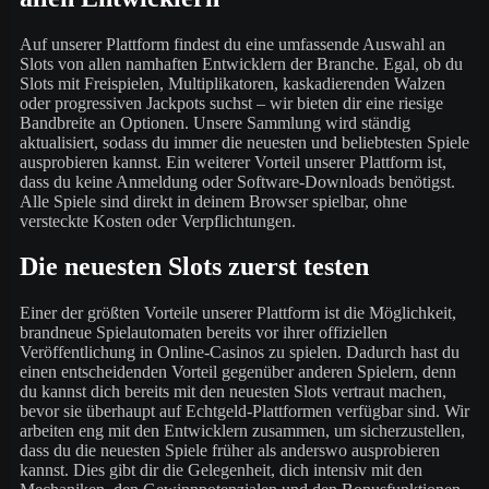
Auf unserer Plattform findest du eine umfassende Auswahl an
Slots von allen namhaften Entwicklern der Branche. Egal, ob du
Slots mit Freispielen, Multiplikatoren, kaskadierenden Walzen
oder progressiven Jackpots suchst – wir bieten dir eine riesige
Bandbreite an Optionen. Unsere Sammlung wird ständig
aktualisiert, sodass du immer die neuesten und beliebtesten Spiele
ausprobieren kannst. Ein weiterer Vorteil unserer Plattform ist,
dass du keine Anmeldung oder Software-Downloads benötigst.
Alle Spiele sind direkt in deinem Browser spielbar, ohne
versteckte Kosten oder Verpflichtungen.
Die neuesten Slots zuerst testen
Einer der größten Vorteile unserer Plattform ist die Möglichkeit,
brandneue Spielautomaten bereits vor ihrer offiziellen
Veröffentlichung in Online-Casinos zu spielen. Dadurch hast du
einen entscheidenden Vorteil gegenüber anderen Spielern, denn
du kannst dich bereits mit den neuesten Slots vertraut machen,
bevor sie überhaupt auf Echtgeld-Plattformen verfügbar sind. Wir
arbeiten eng mit den Entwicklern zusammen, um sicherzustellen,
dass du die neuesten Spiele früher als anderswo ausprobieren
kannst. Dies gibt dir die Gelegenheit, dich intensiv mit den