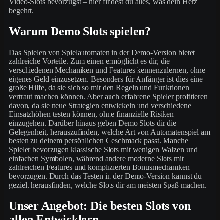
Video-Slots bevorzugst – hier findest du alles, was dein Herz
begehrt.
Warum Demo Slots spielen?
Das Spielen von Spielautomaten in der Demo-Version bietet
zahlreiche Vorteile. Zum einen ermöglicht es dir, die
verschiedenen Mechaniken und Features kennenzulernen, ohne
eigenes Geld einzusetzen. Besonders für Anfänger ist dies eine
große Hilfe, da sie sich so mit den Regeln und Funktionen
vertraut machen können. Aber auch erfahrene Spieler profitieren
davon, da sie neue Strategien entwickeln und verschiedene
Einsatzhöhen testen können, ohne finanzielle Risiken
einzugehen. Darüber hinaus geben Demo Slots dir die
Gelegenheit, herauszufinden, welche Art von Automatenspiel am
besten zu deinem persönlichen Geschmack passt. Manche
Spieler bevorzugen klassische Slots mit wenigen Walzen und
einfachen Symbolen, während andere moderne Slots mit
zahlreichen Features und komplizierten Bonusmechaniken
bevorzugen. Durch das Testen in der Demo-Version kannst du
gezielt herausfinden, welche Slots dir am meisten Spaß machen.
Unser Angebot: Die besten Slots von
allen Entwicklern