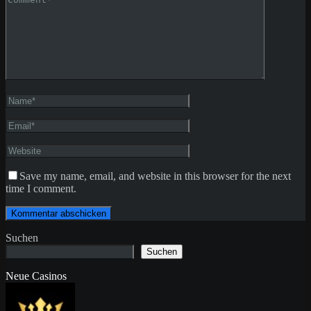
Save my name, email, and website in this browser for the next
time I comment.
Suchen
Suchen
Neue Casinos