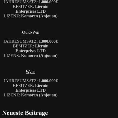
JAHRESUMSATZ:
1.000.000€
BESITZER:
Liernin
Enterprises LTD
LIZENZ:
Komoren (Anjouan)
QuickWin
JAHRESUMSATZ:
1.000.000€
BESITZER:
Liernin
Enterprises LTD
LIZENZ:
Komoren (Anjouan)
Wyns
JAHRESUMSATZ:
1.000.000€
BESITZER:
Liernin
Enterprises LTD
LIZENZ:
Komoren (Anjouan)
Neueste Beiträge