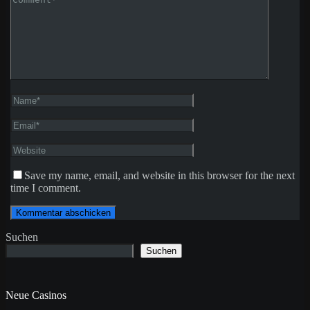
Save my name, email, and website in this browser for the next
time I comment.
Suchen
Suchen
Neue Casinos