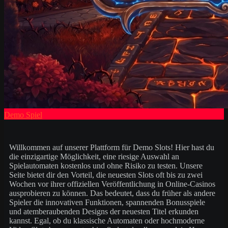
Demo Spiel
Willkommen auf unserer Plattform für Demo Slots! Hier hast du
die einzigartige Möglichkeit, eine riesige Auswahl an
Spielautomaten kostenlos und ohne Risiko zu testen. Unsere
Seite bietet dir den Vorteil, die neuesten Slots oft bis zu zwei
Wochen vor ihrer offiziellen Veröffentlichung in Online-Casinos
ausprobieren zu können. Das bedeutet, dass du früher als andere
Spieler die innovativen Funktionen, spannenden Bonusspiele
und atemberaubenden Designs der neuesten Titel erkunden
kannst. Egal, ob du klassische Automaten oder hochmoderne