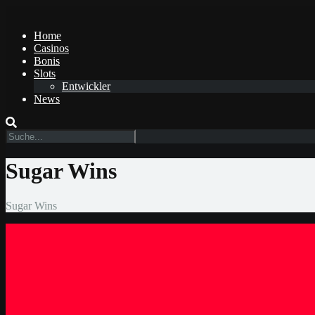
Home
Casinos
Bonis
Slots
Entwickler
News
Sugar Wins
Sugar Wins