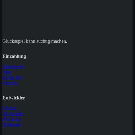
browser for the next time I comment.
Glücksspiel kann süchtig machen.
Einzahlung
Mastercard
Visa
Apple Pay
Paysafe
Entwickler
Merkur
Novomatic
Play'n Go
Pragmatic