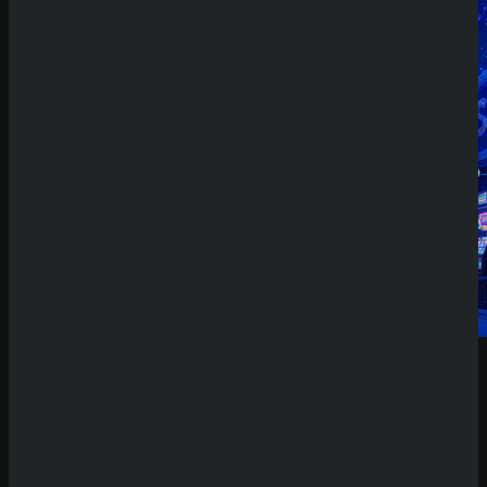
Demo Spiel
Willkommen auf unserer Plattform für Demo
Slots! Hier hast du die einzigartige Möglichkeit,
eine riesige Auswahl an Spielautomaten
kostenlos und ohne Risiko zu testen. Unsere