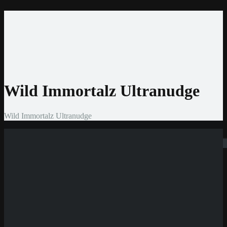
Home
Casinos
Bonis
Slots
Entwickler
News
Wild Immortalz Ultranudge
Wild Immortalz Ultranudge
Suchen
Neue Casinos