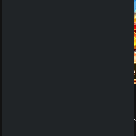
200% bis
zu 2.500€
Silizi
zu
CryptoRush
200% bis
zu 2.500€
Robert99
zu
CryptoRush
200% bis
zu 2.500€
News
SpinEmpire Casino
Review
Demo Spiel
8. Januar 2026
SpinBetter Casino
Review
22. Dezember
2025
Wyns Casino Revie
30. September
2025