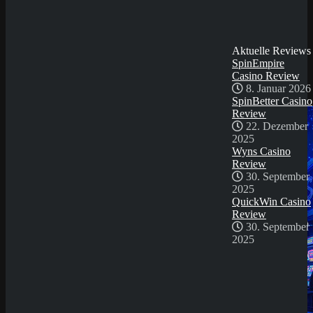
QuickWin Casino
Review
30. September
2025
Aktuelle Reviews
SpinEmpire
Casino Review
8. Januar 2026
Demo Spiel
SpinBetter Casino
Review
22. Dezember
2025
Wyns Casino
Review
30. September
2025
QuickWin Casino
Review
30. September
2025