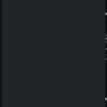
Prestige
SpinE
BESITZER:
JAHRES
Aurevia
10.000.0
IT
BESITZE
Group
GBL
LIZENZ:
Solution
Curacao
N.V.
LIZENZ:
Curacao
SpinBetter
Betist