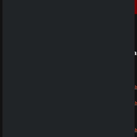
Casino
Review
Betista
Casino
Review
Neueste
Kommenta
Alex
zu
Dazard
rami
zu
CryptoRus
Jens
zu
CryptoRush
200% bis
zu 2.500€
Silizi
zu
CryptoRush
200% bis