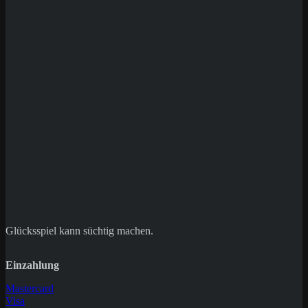
Save my name, email, and website in this
browser for the next time I comment.
Glücksspiel kann süchtig machen.
Einzahlung
Mastercard
Visa