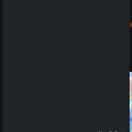
Echtgeldmodus
zu 2.500€
Demoversion
Robert99
Having issues with
X Wild Heart
?
zu
CryptoRush
200% bis
zu 2.500€
Submit
News
Sicher dir einen 100% Bonus bis 500€ und spiele
SpinEmpire Casino
X Wild Heart
Review
Try Our Featured Games
8. Januar 2026
SpinBetter Casino
Review
22. Dezember
2025
Wyns Casino Revie
30. September
2025
QuickWin Casino
Review
30. September
2025