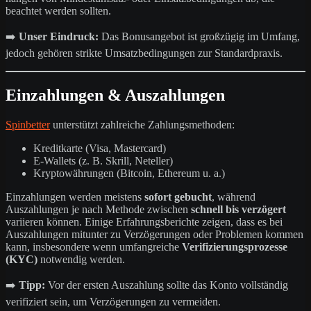
beachtet werden sollten.
➡️
Unser Eindruck:
Das Bonusangebot ist großzügig im Umfang,
jedoch gehören strikte Umsatzbedingungen zur Standardpraxis.
Einzahlungen & Auszahlungen
Spinbetter
unterstützt zahlreiche Zahlungsmethoden:
Kreditkarte (Visa, Mastercard)
E-Wallets (z. B. Skrill, Neteller)
Kryptowährungen (Bitcoin, Ethereum u. a.)
Einzahlungen werden meistens
sofort gebucht
, während
Auszahlungen je nach Methode zwischen
schnell bis verzögert
variieren können. Einige Erfahrungsberichte zeigen, dass es bei
Auszahlungen mitunter zu Verzögerungen oder Problemen kommen
kann, insbesondere wenn umfangreiche
Verifizierungsprozesse
(KYC)
notwendig werden.
➡️
Tipp:
Vor der ersten Auszahlung sollte das Konto vollständig
verifiziert sein, um Verzögerungen zu vermeiden.