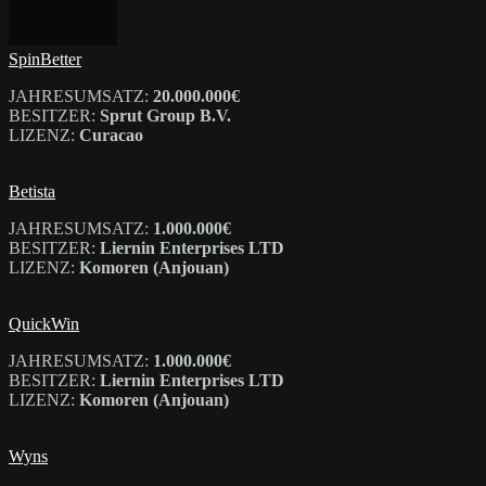
SpinBetter
JAHRESUMSATZ:
20.000.000€
BESITZER:
Sprut Group B.V.
LIZENZ:
Curacao
Betista
JAHRESUMSATZ:
1.000.000€
BESITZER:
Liernin Enterprises LTD
LIZENZ:
Komoren (Anjouan)
QuickWin
JAHRESUMSATZ:
1.000.000€
BESITZER:
Liernin Enterprises LTD
LIZENZ:
Komoren (Anjouan)
Wyns