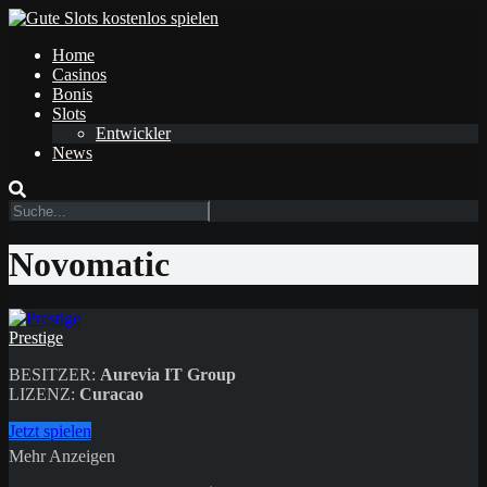
Home
Casinos
Bonis
Slots
Entwickler
News
Novomatic
Prestige
BESITZER:
Aurevia IT Group
LIZENZ:
Curacao
Jetzt spielen
Mehr Anzeigen