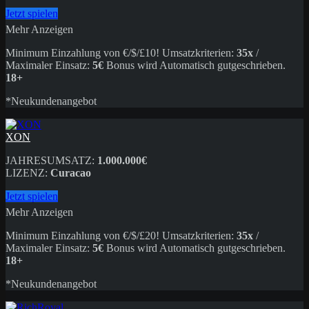
Jetzt spielen
Mehr Anzeigen
Minimum Einzahlung von €/$/£10! Umsatzkriterien:
35x
/
Maximaler Einsatz:
5€
Bonus wird Automatisch gutgeschrieben.
18+
*Neukundenangebot
XON
JAHRESUMSATZ:
1.000.000€
LIZENZ:
Curacao
Jetzt spielen
Mehr Anzeigen
Minimum Einzahlung von €/$/£20! Umsatzkriterien:
35x
/
Maximaler Einsatz:
5€
Bonus wird Automatisch gutgeschrieben.
18+
*Neukundenangebot