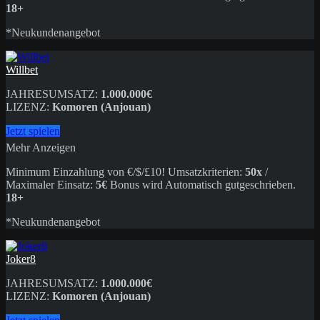
18+
*Neukundenangebot
Willbet
JAHRESUMSATZ:
1.000.000€
LIZENZ:
Komoren (Anjouan)
Jetzt spielen
Mehr Anzeigen
Minimum Einzahlung von €/$/£10! Umsatzkriterien:
50x
/
Maximaler Einsatz:
5€
Bonus wird Automatisch gutgeschrieben.
18+
*Neukundenangebot
Joker8
JAHRESUMSATZ:
1.000.000€
LIZENZ:
Komoren (Anjouan)