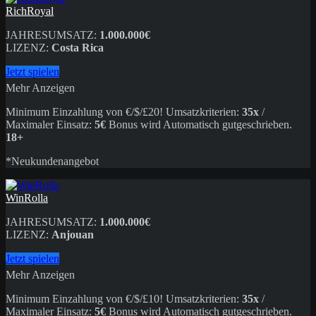
RichRoyal
JAHRESUMSATZ:
1.000.000€
LIZENZ:
Costa Rica
Jetzt spielen
Mehr Anzeigen
Minimum Einzahlung von €/$/£20! Umsatzkriterien:
35x
/
Maximaler Einsatz:
5€
Bonus wird Automatisch gutgeschrieben.
18+
*Neukundenangebot
WinRolla
JAHRESUMSATZ:
1.000.000€
LIZENZ:
Anjouan
Jetzt spielen
Mehr Anzeigen
Minimum Einzahlung von €/$/£10! Umsatzkriterien:
35x
/
Maximaler Einsatz:
5€
Bonus wird Automatisch gutgeschrieben.