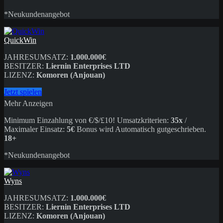
*Neukundenangebot
QuickWin
JAHRESUMSATZ:
1.000.000€
BESITZER:
Liernin Enterprises LTD
LIZENZ:
Komoren (Anjouan)
Jetzt spielen
Mehr Anzeigen
Minimum Einzahlung von €/$/£10! Umsatzkriterien:
35x
/
Maximaler Einsatz:
5€
Bonus wird Automatisch gutgeschrieben.
18+
*Neukundenangebot
Wyns
JAHRESUMSATZ:
1.000.000€
BESITZER:
Liernin Enterprises LTD
LIZENZ:
Komoren (Anjouan)