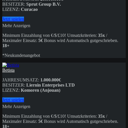
BESITZER:
Sprut Group B.V.
LIZENZ:
Curacao
Jetzt spielen
Mehr Anzeigen
Minimum Einzahlung von €/$/£10! Umsatzkriterien:
35x
/
Maximaler Einsatz:
5€
Bonus wird Automatisch gutgeschrieben.
18+
*Neukundenangebot
Betista
JAHRESUMSATZ:
1.000.000€
BESITZER:
Liernin Enterprises LTD
LIZENZ:
Komoren (Anjouan)
Jetzt spielen
Mehr Anzeigen
Minimum Einzahlung von €/$/£10! Umsatzkriterien:
35x
/
Maximaler Einsatz:
5€
Bonus wird Automatisch gutgeschrieben.
18+