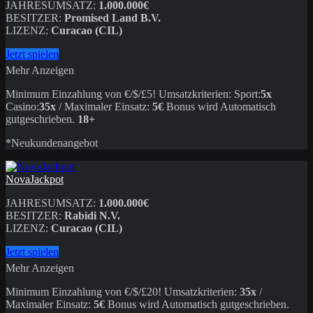
JAHRESUMSATZ:
1.000.000€
BESITZER:
Promised Land B.V.
LIZENZ:
Curacao (CIL)
Jetzt spielen
Mehr Anzeigen
Minimum Einzahlung von €/$/£5! Umsatzkriterien: Sport:
5x
Casino:
35x
/ Maximaler Einsatz:
5€
Bonus wird Automatisch
gutgeschrieben.
18+
*Neukundenangebot
NovaJackpot
JAHRESUMSATZ:
1.000.000€
BESITZER:
Rabidi N.V.
LIZENZ:
Curacao (CIL)
Jetzt spielen
Mehr Anzeigen
Minimum Einzahlung von €/$/£20! Umsatzkriterien:
35x
/
Maximaler Einsatz:
5€
Bonus wird Automatisch gutgeschrieben.