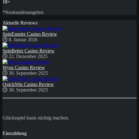
18+
*Neukundenangebot
Aktuelle Reviews
SpinEmpire Casino Review
8. Januar 2026
SpinBetter Casino Review
22. Dezember 2025
Wyns Casino Review
30. September 2025
QuickWin Casino Review
30. September 2025
Glücksspiel kann süchtig machen.
Einzahlung