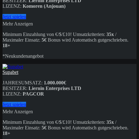
BESITZER:
Liernin Enterprises LTD
LIZENZ:
Komoren (Anjouan)
Jetzt spielen
Mehr Anzeigen
Minimum Einzahlung von €/$/£10! Umsatzkriterien:
35x
/
Maximaler Einsatz:
5€
Bonus wird Automatisch gutgeschrieben.
18+
*Neukundenangebot
Supabet
JAHRESUMSATZ:
1.000.000€
BESITZER:
Liernin Enterprises LTD
LIZENZ:
PAGCOR
Jetzt spielen
Mehr Anzeigen
Minimum Einzahlung von €/$/£10! Umsatzkriterien:
35x
/
Maximaler Einsatz:
5€
Bonus wird Automatisch gutgeschrieben.
18+