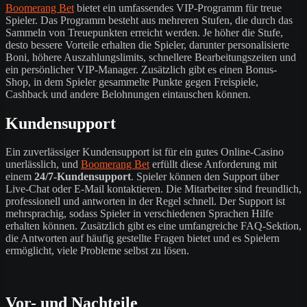
Boomerang Bet
bietet ein umfassendes VIP-Programm für treue
Spieler. Das Programm besteht aus mehreren Stufen, die durch das
Sammeln von Treuepunkten erreicht werden. Je höher die Stufe,
desto bessere Vorteile erhalten die Spieler, darunter personalisierte
Boni, höhere Auszahlungslimits, schnellere Bearbeitungszeiten und
ein persönlicher VIP-Manager. Zusätzlich gibt es einen Bonus-
Shop, in dem Spieler gesammelte Punkte gegen Freispiele,
Cashback und andere Belohnungen eintauschen können.
Kundensupport
Ein zuverlässiger Kundensupport ist für ein gutes Online-Casino
unerlässlich, und
Boomerang Bet
erfüllt diese Anforderung mit
einem
24/7-Kundensupport
. Spieler können den Support über
Live-Chat oder E-Mail kontaktieren. Die Mitarbeiter sind freundlich,
professionell und antworten in der Regel schnell. Der Support ist
mehrsprachig, sodass Spieler in verschiedenen Sprachen Hilfe
erhalten können. Zusätzlich gibt es eine umfangreiche FAQ-Sektion,
die Antworten auf häufig gestellte Fragen bietet und es Spielern
ermöglicht, viele Probleme selbst zu lösen.
Vor- und Nachteile