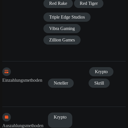
Red Rake
Red Tiger
Triple Edge Studios
Vibra Gaming
Zillion Games
Krypto
Einzahlungsmethoden
Neteller
Skrill
Krypto
Auszahlungsmethoden