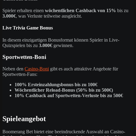
Spieler erhalten einen
wöchentlichen Cashback von 15%
bis zu
3.000€
, was Verluste teilweise ausgleicht.
Live Trivia Game Bonus
In diesem einzigartigen Bonusformat können Spieler in Live-
Quizspielen bis zu
3.000€
gewinnen.
Sportwetten-Boni
Neben den
Casino-Boni
gibt es auch attraktive Angebote für
Sportwetten-Fans:
100% Ersteinzahlungsbonus bis zu 100€
Wöchentlicher Reload-Bonus (50% bis zu 500€)
10% Cashback auf Sportwetten-Verluste bis zu 500€
Spieleangebot
Boomerang Bet bietet eine beeindruckende Auswahl an Casino-