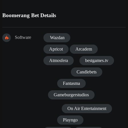
Boomerang Bet Details
Software
Wazdan
Apricot
Arcadem
Atmosfera
bestgames.tv
Candlebets
Fantasma
Gameburgerstudios
On Air Entertainment
Playngo