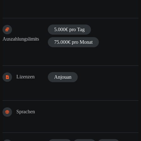
5.000€ pro Tag
Auszahlungslimits
75.000€ pro Monat
Lizenzen
Anjouan
Sprachen