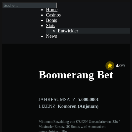
Home
Casinos
Bonis
Slots
Entwickler
News
4.0
/5
Boomerang Bet
JAHRESUMSATZ:
5.000.000€
LIZENZ:
Komoren (Anjouan)
Minimum Einzahlung von €/$/£20! Umsatzkriterien:
35x
/
Maximaler Einsatz:
5€
Bonus wird Automatisch
gutgeschrieben.
18+