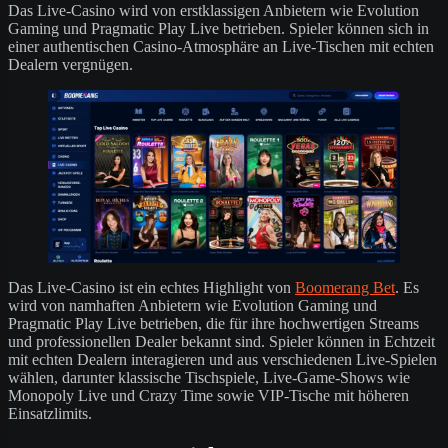
Das Live-Casino wird von erstklassigen Anbietern wie Evolution
Gaming und Pragmatic Play Live betrieben. Spieler können sich in
einer authentischen Casino-Atmosphäre an Live-Tischen mit echten
Dealern vergnügen.
Das Live-Casino ist ein echtes Highlight von
Boomerang Bet
. Es
wird von namhaften Anbietern wie Evolution Gaming und
Pragmatic Play Live betrieben, die für ihre hochwertigen Streams
und professionellen Dealer bekannt sind. Spieler können in Echtzeit
mit echten Dealern interagieren und aus verschiedenen Live-Spielen
wählen, darunter klassische Tischspiele, Live-Game-Shows wie
Monopoly Live und Crazy Time sowie VIP-Tische mit höheren
Einsatzlimits.