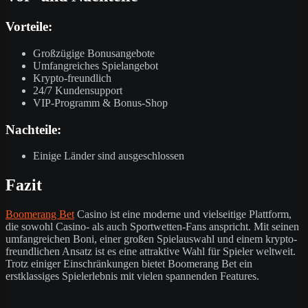
Vorteile:
Großzügige Bonusangebote
Umfangreiches Spielangebot
Krypto-freundlich
24/7 Kundensupport
VIP-Programm & Bonus-Shop
Nachteile:
Einige Länder sind ausgeschlossen
Fazit
Boomerang Bet
Casino ist eine moderne und vielseitige Plattform,
die sowohl Casino- als auch Sportwetten-Fans anspricht. Mit seinen
umfangreichen Boni, einer großen Spielauswahl und einem krypto-
freundlichen Ansatz ist es eine attraktive Wahl für Spieler weltweit.
Trotz einiger Einschränkungen bietet Boomerang Bet ein
erstklassiges Spielerlebnis mit vielen spannenden Features.