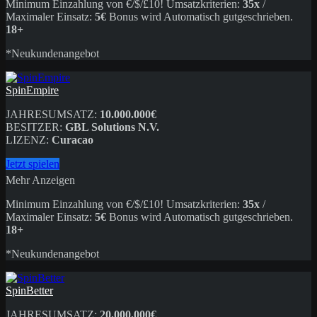
Minimum Einzahlung von €/$/£10! Umsatzkriterien:
35x
/
Maximaler Einsatz:
5€
Bonus wird Automatisch gutgeschrieben.
18+
*Neukundenangebot
SpinEmpire
JAHRESUMSATZ:
10.000.000€
BESITZER:
GBL Solutions N.V.
LIZENZ:
Curacao
Jetzt spielen
Mehr Anzeigen
Minimum Einzahlung von €/$/£10! Umsatzkriterien:
35x
/
Maximaler Einsatz:
5€
Bonus wird Automatisch gutgeschrieben.
18+
*Neukundenangebot
SpinBetter
JAHRESUMSATZ:
20.000.000€