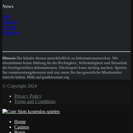
News
Alle
Casinos
Partner
Ratgeber
Hinweis
Die Inhalte dienen ausschließlich zu Informationszwecken. Wir
übernehmen keine Haftung für die Richtigkeit, Vollständigkeit und Aktualität
der bereitgestellten Informationen. Glücksspiel kann süchtig machen. Spielen
Sie verantwortungsbewusst und nur, wenn Sie das gesetzliche Mindestalter
erreicht haben. Hilfe auf gambleaware.org
© Copyright 2024
Privacy Policy
Terms and Conditions
Home
Casinos
Bonis