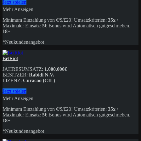
Jetzt spielen
Mehr Anzeigen
Minimum Einzahlung von €/$/£20! Umsatzkriterien:
35x
/
Maximaler Einsatz:
5€
Bonus wird Automatisch gutgeschrieben.
18+
*Neukundenangebot
BetRiot
JAHRESUMSATZ:
1.000.000€
BESITZER:
Rabidi N.V.
LIZENZ:
Curacao (CIL)
Jetzt spielen
Mehr Anzeigen
Minimum Einzahlung von €/$/£20! Umsatzkriterien:
35x
/
Maximaler Einsatz:
5€
Bonus wird Automatisch gutgeschrieben.
18+
*Neukundenangebot