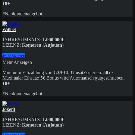
18+
*Neukundenangebot
Willbet
JAHRESUMSATZ:
1.000.000€
LIZENZ:
Komoren (Anjouan)
Jetzt spielen
Mehr Anzeigen
Minimum Einzahlung von €/$/£10! Umsatzkriterien:
50x
/
Maximaler Einsatz:
5€
Bonus wird Automatisch gutgeschrieben.
18+
*Neukundenangebot
Joker8
JAHRESUMSATZ:
1.000.000€
LIZENZ:
Komoren (Anjouan)