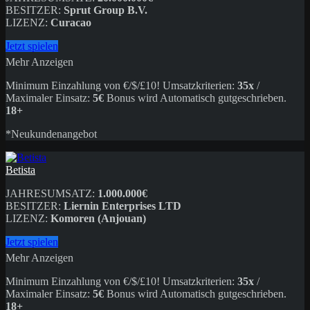
BESITZER:
Sprut Group B.V.
LIZENZ:
Curacao
Jetzt spielen
Mehr Anzeigen
Minimum Einzahlung von €/$/£10! Umsatzkriterien:
35x
/
Maximaler Einsatz:
5€
Bonus wird Automatisch gutgeschrieben.
18+
*Neukundenangebot
Betista
JAHRESUMSATZ:
1.000.000€
BESITZER:
Liernin Enterprises LTD
LIZENZ:
Komoren (Anjouan)
Jetzt spielen
Mehr Anzeigen
Minimum Einzahlung von €/$/£10! Umsatzkriterien:
35x
/
Maximaler Einsatz:
5€
Bonus wird Automatisch gutgeschrieben.
18+