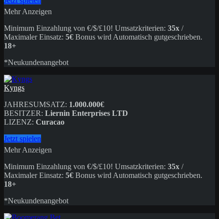
Jetzt spielen
Mehr Anzeigen
Minimum Einzahlung von €/$/£10! Umsatzkriterien:
35x
/
Maximaler Einsatz:
5€
Bonus wird Automatisch gutgeschrieben.
18+
*Neukundenangebot
Kyngs
JAHRESUMSATZ:
1.000.000€
BESITZER:
Liernin Enterprises LTD
LIZENZ:
Curacao
Jetzt spielen
Mehr Anzeigen
Minimum Einzahlung von €/$/£10! Umsatzkriterien:
35x
/
Maximaler Einsatz:
5€
Bonus wird Automatisch gutgeschrieben.
18+
*Neukundenangebot