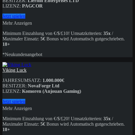
BESITZER:
Liernin Enterprises LTD
LIZENZ:
PAGCOR
Jetzt spielen
Mehr Anzeigen
Minimum Einzahlung von €/$/£10! Umsatzkriterien:
35x
/
Maximaler Einsatz:
5€
Bonus wird Automatisch gutgeschrieben.
18+
*Neukundenangebot
Viking Luck
JAHRESUMSATZ:
1.000.000€
BESITZER:
NovaForge Ltd
LIZENZ:
Komoren (Anjouan Gaming)
Jetzt spielen
Mehr Anzeigen
Minimum Einzahlung von €/$/£20! Umsatzkriterien:
35x
/
Maximaler Einsatz:
5€
Bonus wird Automatisch gutgeschrieben.
18+