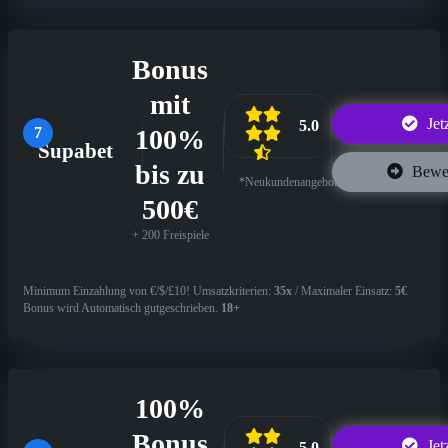
Bonus
mit
Jetz
5.0
7
100%
Supabet
bis zu
Bewer
*Neukundenangebot
500€
+ 200 Freispiele
Minimum Einzahlung von €/$/£10! Umsatzkriterien:
35x
/ Maximaler Einsatz:
5€
Bonus wird Automatisch gutgeschrieben.
18+
100%
Bonus
Jetz
5.0