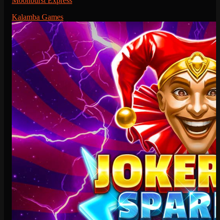
Moonburst Express
Kalamba Games