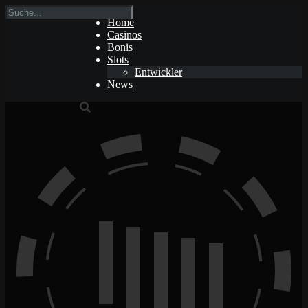
Home
Casinos
Bonis
Slots
Entwickler
News