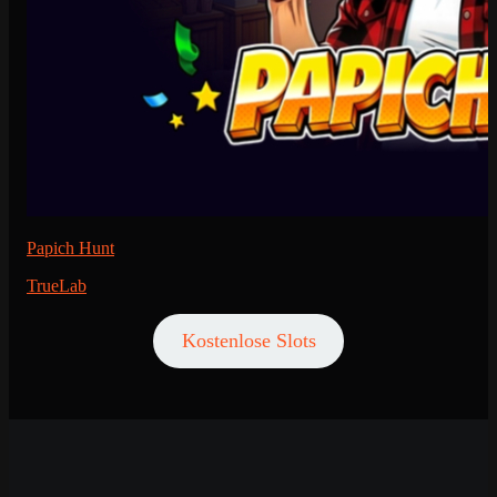
Papich Hunt
TrueLab
Kostenlose Slots