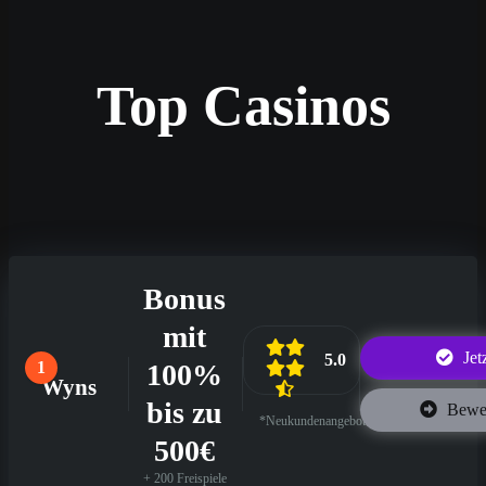
Top Casinos
Bonus
mit
Jetz
5.0
1
100%
Wyns
bis zu
Bewer
*Neukundenangebot
500€
+ 200 Freispiele