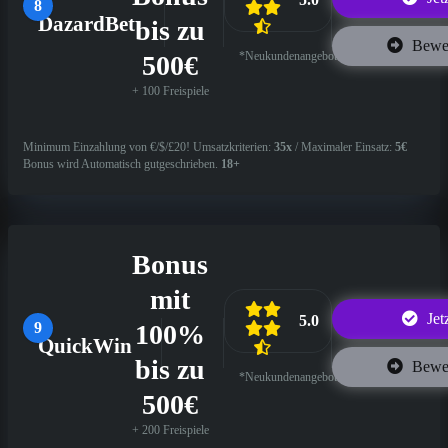
8
DazardBet
bis zu
Bewer
*Neukundenangebot
500€
+ 100 Freispiele
Minimum Einzahlung von €/$/£20! Umsatzkriterien:
35x
/ Maximaler Einsatz:
5€
Bonus wird Automatisch gutgeschrieben.
18+
Bonus
mit
Jetz
5.0
9
100%
QuickWin
bis zu
Bewer
*Neukundenangebot
500€
+ 200 Freispiele