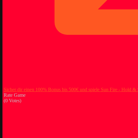
Sicher dir einen 100% Bonus bis 500€ und spiele Sun Fire - Hold &
Rate Game
(
0
Votes)