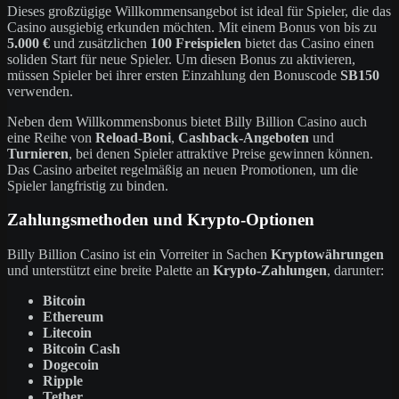
Dieses großzügige Willkommensangebot ist ideal für Spieler, die das
Casino ausgiebig erkunden möchten. Mit einem Bonus von bis zu
5.000 €
und zusätzlichen
100 Freispielen
bietet das Casino einen
soliden Start für neue Spieler. Um diesen Bonus zu aktivieren,
müssen Spieler bei ihrer ersten Einzahlung den Bonuscode
SB150
verwenden.
Neben dem Willkommensbonus bietet Billy Billion Casino auch
eine Reihe von
Reload-Boni
,
Cashback-Angeboten
und
Turnieren
, bei denen Spieler attraktive Preise gewinnen können.
Das Casino arbeitet regelmäßig an neuen Promotionen, um die
Spieler langfristig zu binden.
Zahlungsmethoden und Krypto-Optionen
Billy Billion Casino ist ein Vorreiter in Sachen
Kryptowährungen
und unterstützt eine breite Palette an
Krypto-Zahlungen
, darunter:
Bitcoin
Ethereum
Litecoin
Bitcoin Cash
Dogecoin
Ripple
Tether