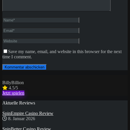
Save my name, email, and website in this browser for the next
time I comment.
BillyBillion
4.5/5
Jetzt spielen
Aktuelle Reviews
SpinEmpire Casino Review
8. Januar 2026
SpinBetter Casino Review