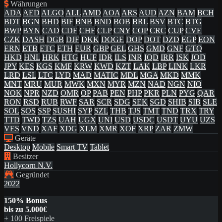
Währungen
ADA
AED
ALGO
ALL
AMD
AOA
ARS
AUD
AZN
BAM
BCH
BDT
BGN
BHD
BIF
BNB
BND
BOB
BRL
BSV
BTC
BTG
BWP
BYN
CAD
CDF
CHF
CLP
CNY
COP
CRC
CUP
CVE
CZK
DASH
DGB
DJF
DKK
DOGE
DOP
DOT
DZD
EGP
EON
ERN
ETB
ETC
ETH
EUR
GBP
GEL
GHS
GMD
GNF
GTQ
HKD
HNL
HRK
HTG
HUF
IDR
ILS
INR
IQD
IRR
ISK
JOD
JPY
KES
KGS
KMF
KRW
KWD
KZT
LAK
LBP
LINK
LKR
LRD
LSL
LTC
LYD
MAD
MATIC
MDL
MGA
MKD
MMK
MNT
MRU
MUR
MWK
MXN
MYR
MZN
NAD
NGN
NIO
NOK
NPR
NZD
OMR
OP
PAB
PEN
PHP
PKR
PLN
PYG
QAR
RON
RSD
RUB
RWF
SAR
SCR
SDG
SEK
SGD
SHIB
SIB
SLE
SOL
SOS
SSP
SUSHI
SYP
SZL
THB
TJS
TMT
TND
TRX
TRY
TTD
TWD
TZS
UAH
UGX
UNI
USD
USDC
USDT
UYU
UZS
VES
VND
XAF
XDG
XLM
XMR
XOF
XRP
ZAR
ZMW
Geräte
Desktop
Mobile
Smart TV
Tablet
Besitzer
Hollycorn N.V.
Gegründet
2022
150% Bonus
bis zu 5.000€
+ 100 Freispiele