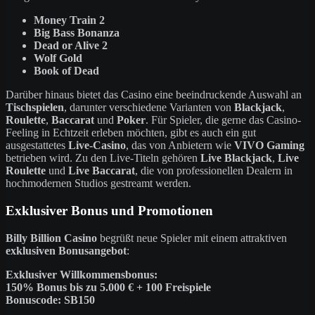
Money Train 2
Big Bass Bonanza
Dead or Alive 2
Wolf Gold
Book of Dead
Darüber hinaus bietet das Casino eine beeindruckende Auswahl an
Tischspielen
, darunter verschiedene Varianten von
Blackjack
,
Roulette
,
Baccarat
und
Poker
. Für Spieler, die gerne das Casino-
Feeling in Echtzeit erleben möchten, gibt es auch ein gut
ausgestattetes
Live-Casino
, das von Anbietern wie
VIVO Gaming
betrieben wird. Zu den Live-Titeln gehören
Live Blackjack
,
Live
Roulette
und
Live Baccarat
, die von professionellen Dealern in
hochmodernen Studios gestreamt werden.
Exklusiver Bonus und Promotionen
Billy Billion Casino
begrüßt neue Spieler mit einem attraktiven
exklusiven Bonusangebot
:
Exklusiver Willkommensbonus:
150% Bonus bis zu 5.000 € + 100 Freispiele
Bonuscode: SB150