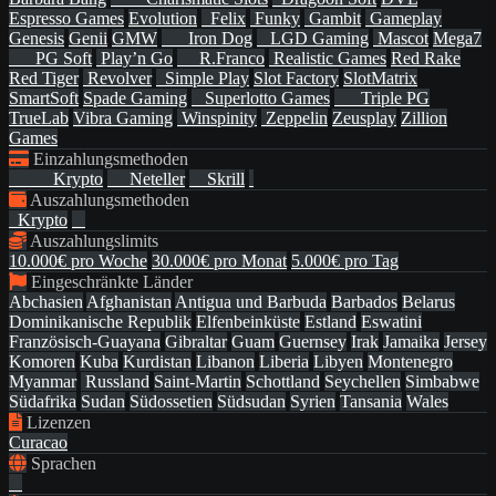
Espresso Games
Evolution
Felix
Funky
Gambit
Gameplay
Genesis
Genii
GMW
Iron Dog
LGD Gaming
Mascot
Mega7
PG Soft
Play’n Go
R.Franco
Realistic Games
Red Rake
Red Tiger
Revolver
Simple Play
Slot Factory
SlotMatrix
SmartSoft
Spade Gaming
Superlotto Games
Triple PG
TrueLab
Vibra Gaming
Winspinity
Zeppelin
Zeusplay
Zillion
Games
Einzahlungsmethoden
Krypto
Neteller
Skrill
Auszahlungsmethoden
Krypto
Auszahlungslimits
10.000€ pro Woche
30.000€ pro Monat
5.000€ pro Tag
Eingeschränkte Länder
Abchasien
Afghanistan
Antigua und Barbuda
Barbados
Belarus
Dominikanische Republik
Elfenbeinküste
Estland
Eswatini
Französisch-Guayana
Gibraltar
Guam
Guernsey
Irak
Jamaika
Jersey
Komoren
Kuba
Kurdistan
Libanon
Liberia
Libyen
Montenegro
Myanmar
Russland
Saint-Martin
Schottland
Seychellen
Simbabwe
Südafrika
Sudan
Südossetien
Südsudan
Syrien
Tansania
Wales
Lizenzen
Curacao
Sprachen