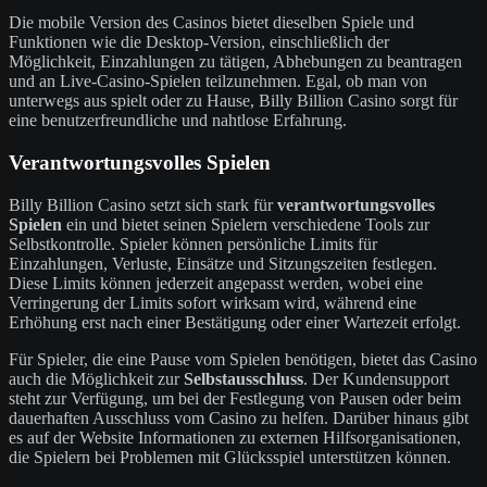
Die mobile Version des Casinos bietet dieselben Spiele und
Funktionen wie die Desktop-Version, einschließlich der
Möglichkeit, Einzahlungen zu tätigen, Abhebungen zu beantragen
und an Live-Casino-Spielen teilzunehmen. Egal, ob man von
unterwegs aus spielt oder zu Hause, Billy Billion Casino sorgt für
eine benutzerfreundliche und nahtlose Erfahrung.
Verantwortungsvolles Spielen
Billy Billion Casino setzt sich stark für
verantwortungsvolles
Spielen
ein und bietet seinen Spielern verschiedene Tools zur
Selbstkontrolle. Spieler können persönliche Limits für
Einzahlungen, Verluste, Einsätze und Sitzungszeiten festlegen.
Diese Limits können jederzeit angepasst werden, wobei eine
Verringerung der Limits sofort wirksam wird, während eine
Erhöhung erst nach einer Bestätigung oder einer Wartezeit erfolgt.
Für Spieler, die eine Pause vom Spielen benötigen, bietet das Casino
auch die Möglichkeit zur
Selbstausschluss
. Der Kundensupport
steht zur Verfügung, um bei der Festlegung von Pausen oder beim
dauerhaften Ausschluss vom Casino zu helfen. Darüber hinaus gibt
es auf der Website Informationen zu externen Hilfsorganisationen,
die Spielern bei Problemen mit Glücksspiel unterstützen können.