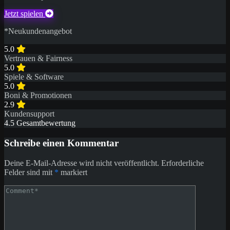
Jetzt spielen
*Neukundenangebot
5.0
Vertrauen & Fairness
5.0
Spiele & Software
5.0
Boni & Promotionen
2.9
Kundensupport
4.5
Gesamtbewertung
Schreibe einen Kommentar
Deine E-Mail-Adresse wird nicht veröffentlicht.
Erforderliche
Felder sind mit
*
markiert