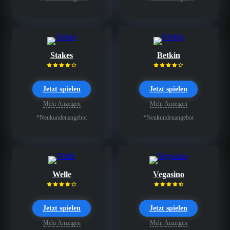
Stakes
Betkin
Jetzt spielen
Jetzt spielen
Mehr Anzeigen
Mehr Anzeigen
*Neukundenangebot
*Neukundenangebot
Welle
Vegasino
Jetzt spielen
Jetzt spielen
Mehr Anzeigen
Mehr Anzeigen