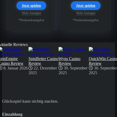
Jetzt spielen
Jetzt spielen
Mehr Anzeigen
Mehr Anzeigen
*Neukundenangebot
*Neukundenangebot
Aktuelle Reviews
SpinEmpire
SpinBetter Casino
Wyns Casino
QuickWin Casin
Casino Review
Review
Review
Review
8. Januar 2026
22. Dezember
30. September
30. Septembe
2025
2025
2025
Glücksspiel kann süchtig machen.
Einzahlung