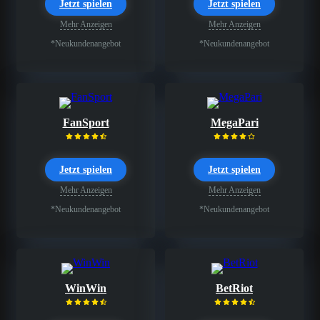
Jetzt spielen
Jetzt spielen
Mehr Anzeigen
Mehr Anzeigen
*Neukundenangebot
*Neukundenangebot
FanSport
MegaPari
Jetzt spielen
Jetzt spielen
Mehr Anzeigen
Mehr Anzeigen
*Neukundenangebot
*Neukundenangebot
WinWin
BetRiot