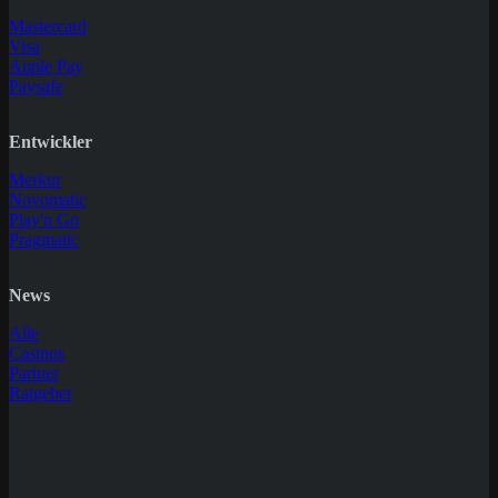
Mastercard
Visa
Apple Pay
Paysafe
Entwickler
Merkur
Novomatic
Play'n Go
Pragmatic
News
Alle
Casinos
Partner
Ratgeber