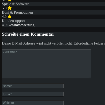
Spiele & Software
5.0
Boni & Promotionen
4.6
Kundensupport
4.9
Gesamtbewertung
Schreibe einen Kommentar
Deine E-Mail-Adresse wird nicht veröffentlicht.
Erforderliche Felder 