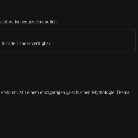
elobby ist benutzerfreundlich.
d für alle Länder verfügbar
 etabliert. Mit einem einzigartigen griechischen Mythologie-Thema,