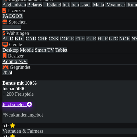
Afghanistan
Belarus
Estland
Irak
Iran
Israel
Malta
Myanmar
Rum
Lizenzen
PACGOR
Sprachen
Währungen
AUD
BTC
CAD
CHF
CZK
DOGE
ETH
EUR
HUF
LTC
NOK
N
Geräte
Desktop
Mobile
Smart TV
Tablet
Besitzer
Adonio N.V.
Gegründet
2024
Bonus mit 100%
bis zu 500€
+ 200 Freispiele
Jetzt spielen
*Neukundenangebot
5.0
Vertrauen & Fairness
5.0