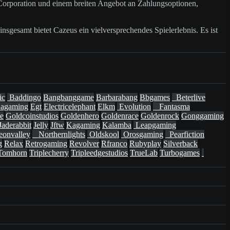
Corporation und einem breiten Angebot an Zahlungsoptionen,
nsgesamt bietet Cazeus ein vielversprechendes Spielerlebnis. Es ist
ic
Baddingo
Bangbanggame
Barbarabang
Bbgames
Beterlive
agaming
Egt
Electricelephant
Elkm
Evolution
Fantasma
e
Goldcoinstudios
Goldenhero
Goldenrace
Goldenrock
Gonggaming
Jaderabbit
Jelly
Jftw
Kagaming
Kalamba
Leapgaming
eonvalley
Northernlights
Oldskool
Orosgaming
Pearfiction
g
Relax
Retrogaming
Revolver
Rfranco
Rubyplay
Silverback
Tomhorn
Triplecherry
Tripleedgestudios
TrueLab
Turbogames