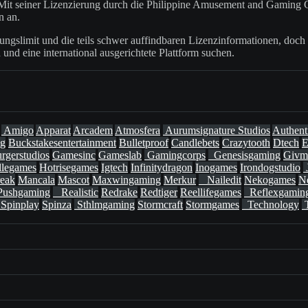
 Mit seiner Lizenzierung durch die Philippine Amusement and Gaming 
n an.
ngslimit und die teils schwer auffindbaren Lizenzinformationen, doch i
n und eine international ausgerichtete Plattform suchen.
Amigo
Apparat
Arcadem
Atmosfera
Aurumsignature Studios
Authent
g
Buckstakesentertainment
Bulletproof
Candlebets
Crazytooth
Dtech
E
gerstudios
Gamesinc
Gameslab
Gamingcorps
Genesisgaming
Givm
llegames
Hotrisegames
Igtech
Infinitydragon
Inogames
Irondogstudio
reak
Mancala
Mascot
Maxwingaming
Merkur
Nailedit
Nekogames
N
Pushgaming
Realistic
Redrake
Redtiger
Reellifegames
Reflexgamin
Spinplay
Spinza
Sthlmgaming
Stormcraft
Stormgames
Technology