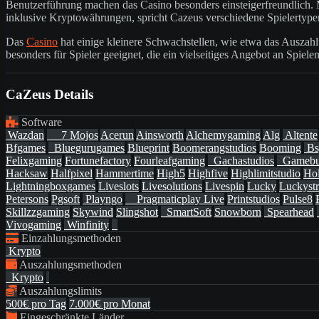
Benutzerführung machen das Casino besonders einsteigerfreundlich.
inklusive Kryptowährungen, spricht Cazeus verschiedene Spielertype
Das
Casino
hat einige kleinere Schwachstellen, wie etwa das Auszahlu
besonders für Spieler geeignet, die ein vielseitiges Angebot an Spiele
CaZeus Details
Software
Wazdan
7 Mojos
Acerun
Ainsworth
Alchemygaming
Alg
Altente
Bfgames
Bluegurugames
Blueprint
Boomerangstudios
Booming
Bs
Felixgaming
Fortunefactory
Fourleafgaming
Gachastudios
Gamebur
Hacksaw
Halfpixel
Hammertime
High5
Highfive
Highlimitstudio
Ho
Lightningboxgames
Liveslots
Livesolutions
Livespin
Lucky
Luckyst
Petersons
Pgsoft
Playngo
Pragmaticplay Live
Printstudios
Pulse8
Skillzzgaming
Skywind
Slingshot
SmartSoft
Snowborn
Spearhead
Vivogaming
Winfinity
Einzahlungsmethoden
Krypto
Auszahlungsmethoden
Krypto
Auszahlungslimits
500€ pro Tag
7.000€ pro Monat
Eingeschränkte Länder