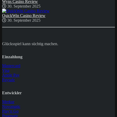
Wyns Casino Review
30. September 2025
QuickWin Casino Review
30. September 2025
Glücksspiel kann süchtig machen.
Einzahlung
Mastercard
Visa
Apple Pay
Paysafe
Entwickler
Merkur
Novomatic
Play'n Go
Pragmatic