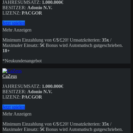
JAHRESUMSATZ:
1.000.000€
BESITZER:
Adonio N.V.
LIZENZ:
PACGOR
Jetzt spielen
Mehr Anzeigen
Minimum Einzahlung von €/$/£20! Umsatzkriterien:
35x
/
Maximaler Einsatz:
5€
Bonus wird Automatisch gutgeschrieben.
18+
*Neukundenangebot
CaZeus
JAHRESUMSATZ:
1.000.000€
BESITZER:
Adonio N.V.
LIZENZ:
PACGOR
Jetzt spielen
Mehr Anzeigen
Minimum Einzahlung von €/$/£20! Umsatzkriterien:
35x
/
Maximaler Einsatz:
5€
Bonus wird Automatisch gutgeschrieben.