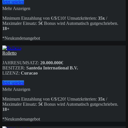
Jetzt spielen
Mehr Anzeigen
Minimum Einzahlung von €/$/£10! Umsatzkriterien:
35x
/
Maximaler Einsatz:
5€
Bonus wird Automatisch gutgeschrieben.
18+
*Neukundenangebot
Rolletto
JAHRESUMSATZ:
20.000.000€
BESITZER:
Santeda International B.V.
LIZENZ:
Curacao
Jetzt spielen
Mehr Anzeigen
Minimum Einzahlung von €/$/£20! Umsatzkriterien:
35x
/
Maximaler Einsatz:
5€
Bonus wird Automatisch gutgeschrieben.
18+
*Neukundenangebot