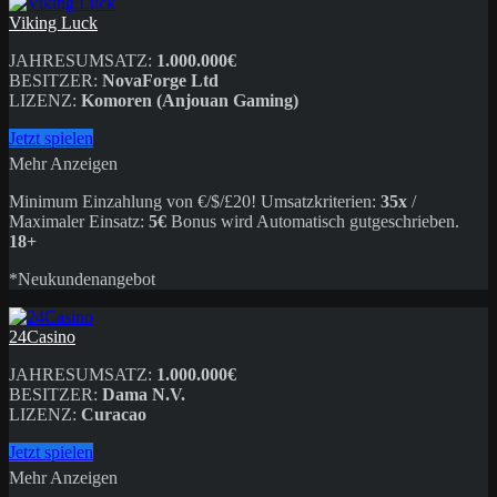
Viking Luck
JAHRESUMSATZ:
1.000.000€
BESITZER:
NovaForge Ltd
LIZENZ:
Komoren (Anjouan Gaming)
Jetzt spielen
Mehr Anzeigen
Minimum Einzahlung von €/$/£20! Umsatzkriterien:
35x
/
Maximaler Einsatz:
5€
Bonus wird Automatisch gutgeschrieben.
18+
*Neukundenangebot
24Casino
JAHRESUMSATZ:
1.000.000€
BESITZER:
Dama N.V.
LIZENZ:
Curacao
Jetzt spielen
Mehr Anzeigen