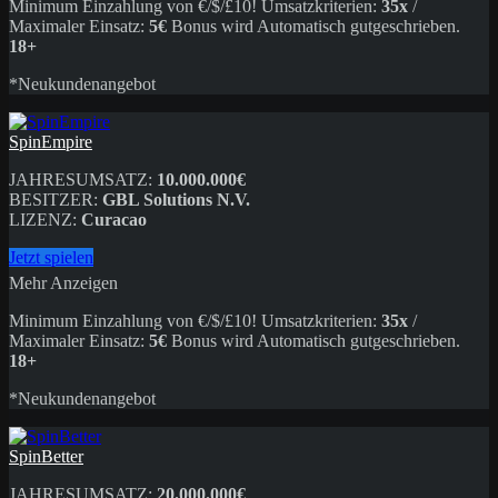
Minimum Einzahlung von €/$/£10! Umsatzkriterien:
35x
/
Maximaler Einsatz:
5€
Bonus wird Automatisch gutgeschrieben.
18+
*Neukundenangebot
SpinEmpire
JAHRESUMSATZ:
10.000.000€
BESITZER:
GBL Solutions N.V.
LIZENZ:
Curacao
Jetzt spielen
Mehr Anzeigen
Minimum Einzahlung von €/$/£10! Umsatzkriterien:
35x
/
Maximaler Einsatz:
5€
Bonus wird Automatisch gutgeschrieben.
18+
*Neukundenangebot
SpinBetter
JAHRESUMSATZ:
20.000.000€