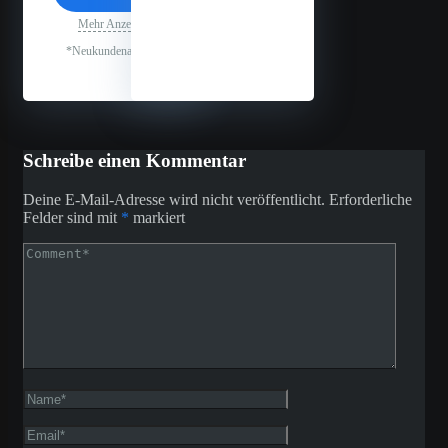
Mehr Anzeigen
*Neukundenangebot
Schreibe einen Kommentar
Deine E-Mail-Adresse wird nicht veröffentlicht.
Erforderliche
Felder sind mit
*
markiert