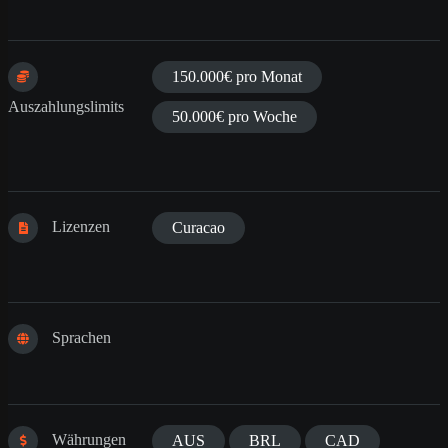
150.000€ pro Monat
Auszahlungslimits
50.000€ pro Woche
Lizenzen
Curacao
Sprachen
Währungen
AUS
BRL
CAD