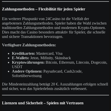
Zahlungsmethoden – Flexibilität für jeden Spieler
Ein weiterer Pluspunkt von 24Casino ist die Vielfalt der
angebotenen Zahlungsmethoden. Spieler haben die Wahl zwischen
traditionellen Zahlungsmethoden und modernen Krypto-Optionen.
Dies macht das Casino besonders attraktiv für Spieler, die schnelle
und sichere Transaktionen bevorzugen.
Verfügbare Zahlungsmethoden:
Kreditkarten:
Mastercard, Visa
E-Wallets:
Jeton, Mifinity, Skinsback
Kryptowährungen:
Bitcoin, Ethereum, Litecoin, Dogecoin,
USDT
Andere Optionen:
Paysafecard, Cash2code,
Sofortüberweisung
Die Mindesteinzahlung beträgt 20 €. Auszahlungen erfolgen schnell
und sicher, was das Spielerlebnis zusätzlich verbessert.
Lizenzen und Sicherheit – Spielen mit Vertrauen