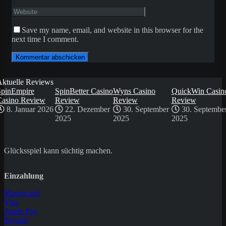
Save my name, email, and website in this browser for the
next time I comment.
Aktuelle Reviews
SpinEmpire
SpinBetter Casino
Wyns Casino
QuickWin Casin
Casino Review
Review
Review
Review
8. Januar 2026
22. Dezember
30. September
30. Septembe
2025
2025
2025
Glücksspiel kann süchtig machen.
Einzahlung
Mastercard
Visa
Apple Pay
Paysafe