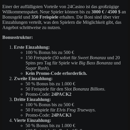
Einer der auffälligsten Vorteile von 24Casino ist das großzügige
Willkommenspaket. Neue Spieler können bis zu
3000 € / 4500 $
an
Bonusgeld und
350 Freispiele
erhalten. Die Boni sind über vier
Einzahlungen verteilt, was den Spielern die Möglichkeit gibt, das
Angebot schrittweise zu nutzen.
Bonusstruktur:
Erste Einzahlung:
100 % Bonus bis zu 500 €
150 Freispiele (50 sofort für
Sweet Bonanza
und 20
Spins pro Tag für Spiele wie
Big Bass Bonanza
und
Sugar Rush
).
Kein Promo-Code erforderlich.
Zweite Einzahlung:
50 % Bonus bis zu 1.000 €
50 Freispiele für den Slot
Bonanza Billions
.
Promo-Code:
24PACK2
Dritte Einzahlung:
100 % Bonus bis zu 500 €
50 Freispiele für
Elvis Frog Trueways
.
Promo-Code:
24PACK3
Vierte Einzahlung:
50 % Bonus bis zu 1.000 €