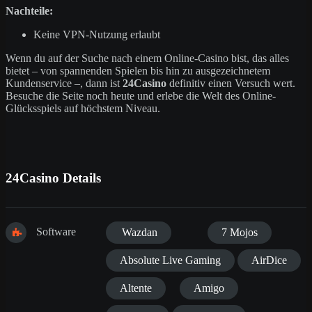
Nachteile:
Keine VPN-Nutzung erlaubt
Wenn du auf der Suche nach einem Online-Casino bist, das alles
bietet – von spannenden Spielen bis hin zu ausgezeichnetem
Kundenservice –, dann ist
24Casino
definitiv einen Versuch wert.
Besuche die Seite noch heute und erlebe die Welt des Online-
Glücksspiels auf höchstem Niveau.
24Casino Details
Software
Wazdan
7 Mojos
Absolute Live Gaming
AirDice
Altente
Amigo