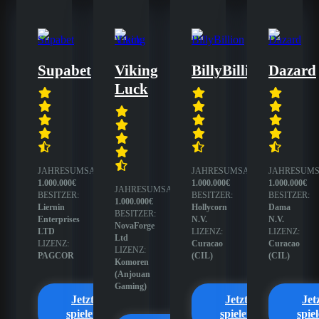
Supabet
Viking
BillyBillion
Dazard
Luck
JAHRESUMSATZ:
JAHRESUMSATZ:
JAHRESUMS
1.000.000€
1.000.000€
1.000.000€
JAHRESUMSATZ:
BESITZER:
BESITZER:
BESITZER:
1.000.000€
Liernin
Hollycorn
Dama
BESITZER:
Enterprises
N.V.
N.V.
NovaForge
LTD
LIZENZ:
LIZENZ:
Ltd
LIZENZ:
Curacao
Curacao
LIZENZ:
PAGCOR
(CIL)
(CIL)
Komoren
(Anjouan
Gaming)
Jetzt
Jetzt
Jet
spielen
spielen
spie