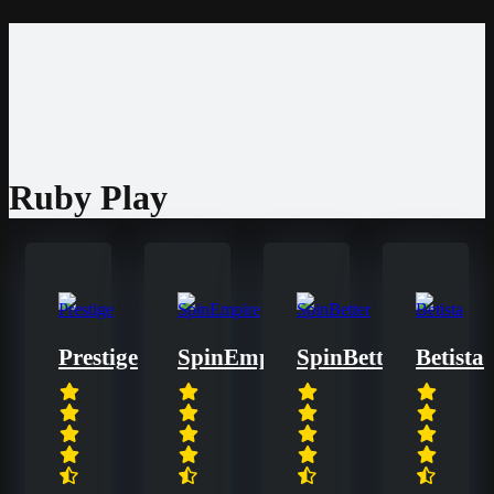
Home
Casinos
Bonis
Slots
Entwickler
News
Ruby Play
Prestige
SpinEmpire
SpinBetter
Betista