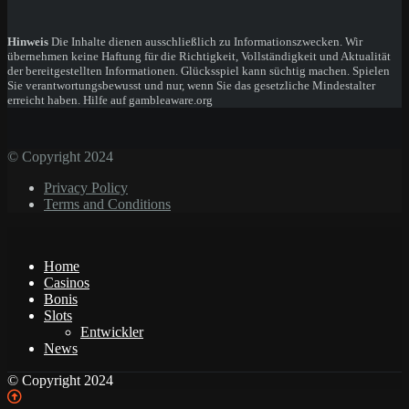
Hinweis
Die Inhalte dienen ausschließlich zu Informationszwecken. Wir
übernehmen keine Haftung für die Richtigkeit, Vollständigkeit und Aktualität
der bereitgestellten Informationen. Glücksspiel kann süchtig machen. Spielen
Sie verantwortungsbewusst und nur, wenn Sie das gesetzliche Mindestalter
erreicht haben. Hilfe auf gambleaware.org
© Copyright 2024
Privacy Policy
Terms and Conditions
Home
Casinos
Bonis
Slots
Entwickler
News
© Copyright 2024