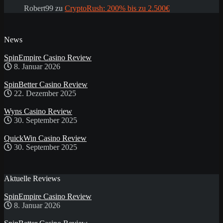
Robert99
zu
CryptoRush: 200% bis zu 2.500€
News
SpinEmpire Casino Review
8. Januar 2026
SpinBetter Casino Review
22. Dezember 2025
Wyns Casino Review
30. September 2025
QuickWin Casino Review
30. September 2025
Aktuelle Reviews
SpinEmpire Casino Review
8. Januar 2026