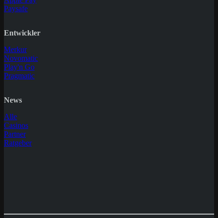
Paysafe
Entwickler
Merkur
Novomatic
Play'n Go
Pragmatic
News
Alle
Casinos
Partner
Ratgeber