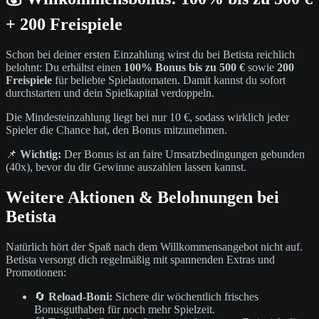
+ 200 Freispiele
Schon bei deiner ersten Einzahlung wirst du bei Betista reichlich
belohnt: Du erhältst einen
100% Bonus bis zu 500 €
sowie
200
Freispiele
für beliebte Spielautomaten. Damit kannst du sofort
durchstarten und dein Spielkapital verdoppeln.
Die Mindesteinzahlung liegt bei nur 10 €, sodass wirklich jeder
Spieler die Chance hat, den Bonus mitzunehmen.
📌
Wichtig:
Der Bonus ist an faire Umsatzbedingungen gebunden
(40x), bevor du dir Gewinne auszahlen lassen kannst.
Weitere Aktionen & Belohnungen bei
Betista
Natürlich hört der Spaß nach dem Willkommensangebot nicht auf.
Betista versorgt dich regelmäßig mit spannenden Extras und
Promotionen:
🔄
Reload-Boni:
Sichere dir wöchentlich frisches
Bonusguthaben für noch mehr Spielzeit.