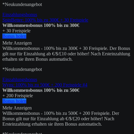
*Neukundenangebot
Einzahlungsbonus
SpinBetter: 100% bis zu 300€ + 30 Freispiele
Willkommensbonus 100% bis zu 300€
+ 30 Freispiele
Bonus holen
Mehr Anzeigen
Willkommensbonus - 100% bis zu 300€ + 30 Freispiele. Der Bonus
gilt nur für Einzahlung ab €/$/£10 oder höher! Nach Ersteinzahlung
erhalten sie ihren Bonus automatisch.
*Neukundenangebot
Einzahlungsbonus
Wyns: 100% bis zu 500€ + 200 Freispiele #4
Willkommensbonus 100% bis zu 500€
+ 200 Freispiele
Bonus holen
Mehr Anzeigen
Willkommensbonus - 100% bis zu 500€ + 200 Freispiele. Der
Bonus gilt nur für Einzahlung ab €/$/£20 oder höher! Nach
Ersteinzahlung erhalten sie ihren Bonus automatisch.