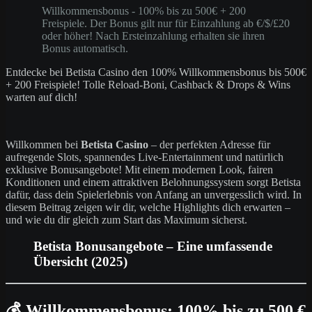
Willkommensbonus - 100% bis zu 500€ + 200
Freispiele. Der Bonus gilt nur für Einzahlung ab €/$/£20
oder höher! Nach Ersteinzahlung erhalten sie ihren
Bonus automatisch.
Entdecke bei Betista Casino den 100% Willkommensbonus bis 500€
+ 200 Freispiele! Tolle Reload-Boni, Cashback & Drops & Wins
warten auf dich!
Willkommen bei
Betista Casino
– der perfekten Adresse für
aufregende Slots, spannendes Live-Entertainment und natürlich
exklusive Bonusangebote! Mit einem modernen Look, fairen
Konditionen und einem attraktiven Belohnungssystem sorgt Betista
dafür, dass dein Spielerlebnis von Anfang an unvergesslich wird. In
diesem Beitrag zeigen wir dir, welche Highlights dich erwarten –
und wie du dir gleich zum Start das Maximum sicherst.
Betista Bonusangebote – Eine umfassende
Übersicht (2025)
💰
Willkommensbonus: 100% bis zu 500 €