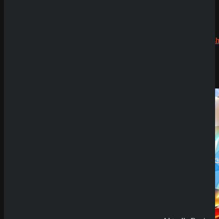
zu 2.500€
Robert99
zu
CryptoRush
200% bis
Submit
zu 2.500€
Sicher dir einen 100% Bonus bis 500€ und spiele
Bounty Express
Try Our Featured Games
News
SpinEmpire Casino
Review
8. Januar 2026
SpinBetter Casino
Review
22. Dezember
2025
Wyns Casino Revie
30. September
2025
QuickWin Casino
Review
30. September
2025