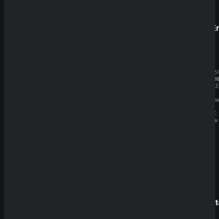
Prestige
SpinE
BESITZER:
JAHRES
Aurevia
10.000.0
IT
BESITZE
Group
GBL
LIZENZ:
Solution
Curacao
N.V.
LIZENZ:
Curacao
SpinBetter
Betist