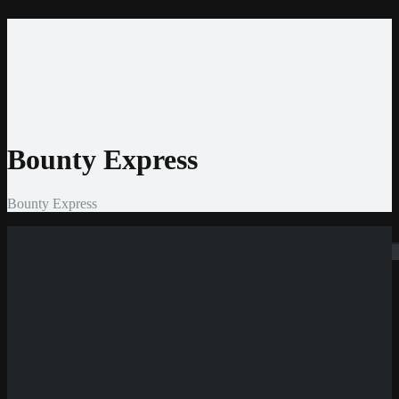
Home
Casinos
Bonis
Slots
Entwickler
News
Bounty Express
Bounty Express
Suchen
Neue Casinos