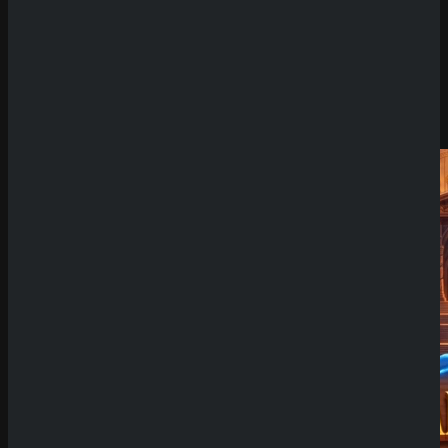
Demo Spiel