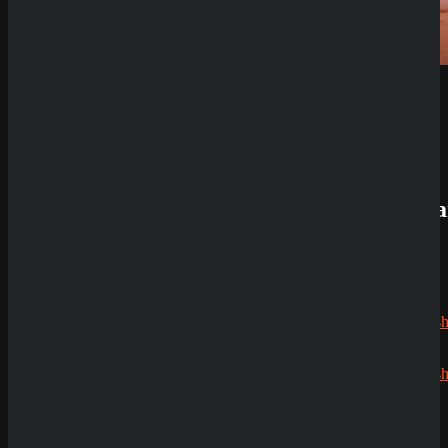
Review
QuickWin
Casino
Review
Betista
Casino
Review
Neueste
Kommenta
Alex
zu
Dazard
rami
zu
CryptoRus
Jens
zu
CryptoRush
200% bis
zu 2.500€
Silizi
zu