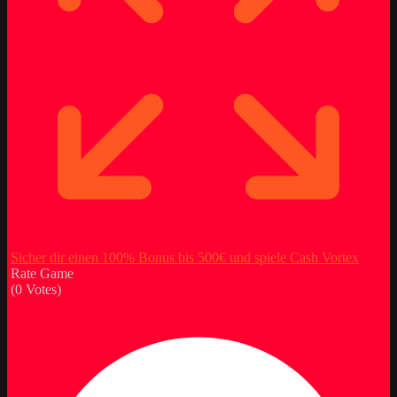
Sicher dir einen 100% Bonus bis 500€ und spiele Cash Vortex
Rate Game
(
0
Votes)