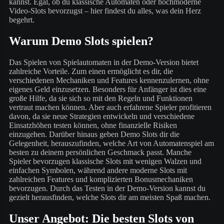
kannst. Egal, ob du klassische Automaten oder hochmoderne
Video-Slots bevorzugst – hier findest du alles, was dein Herz
begehrt.
Warum Demo Slots spielen?
Das Spielen von Spielautomaten in der Demo-Version bietet
zahlreiche Vorteile. Zum einen ermöglicht es dir, die
verschiedenen Mechaniken und Features kennenzulernen, ohne
eigenes Geld einzusetzen. Besonders für Anfänger ist dies eine
große Hilfe, da sie sich so mit den Regeln und Funktionen
vertraut machen können. Aber auch erfahrene Spieler profitieren
davon, da sie neue Strategien entwickeln und verschiedene
Einsatzhöhen testen können, ohne finanzielle Risiken
einzugehen. Darüber hinaus geben Demo Slots dir die
Gelegenheit, herauszufinden, welche Art von Automatenspiel am
besten zu deinem persönlichen Geschmack passt. Manche
Spieler bevorzugen klassische Slots mit wenigen Walzen und
einfachen Symbolen, während andere moderne Slots mit
zahlreichen Features und komplizierten Bonusmechaniken
bevorzugen. Durch das Testen in der Demo-Version kannst du
gezielt herausfinden, welche Slots dir am meisten Spaß machen.
Unser Angebot: Die besten Slots von