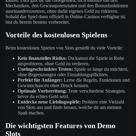
kannst. Dies gibt dir die Gelegenheit, dich intensiv mit den
Mechaniken, den Gewinnpotenzialen und den Bonusfunktionen
auseinanderzusetzen, ohne dafür eigenes Geld zu riskieren.
Sobald das Spiel dann offiziell in Online-Casinos verfügbar ist,
bist du bereits bestens vorbereitet.
Vorteile des kostenlosen Spielens
Beim kostenlosen Spielen von Slots genießt du viele Vorteile:
Kein finanzielles Risiko:
Du kannst die Spiele in Ruhe
ausprobieren, ohne Geld zu verlieren.
Uneingeschränktes Testen:
Spiele so lange du möchtest,
ohne Begrenzungen oder Einzahlungspflichten.
Perfekt für Anfänger:
Lerne die Regeln, Funktionen und
Gewinnchancen ohne Druck kennen.
Optimale Vorbereitung:
Teste verschiedene Strategien,
bevor du echtes Geld setzt.
Entdecke neue Lieblingsspiele:
Probiere eine Vielzahl
von Slots aus und finde heraus, welche dir am meisten
Spaß machen.
Die wichtigsten Features von Demo
Slots