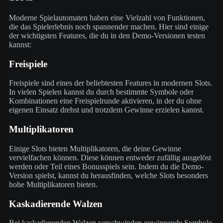
Moderne Spielautomaten haben eine Vielzahl von Funktionen,
die das Spielerlebnis noch spannender machen. Hier sind einige
der wichtigsten Features, die du in den Demo-Versionen testen
kannst:
Freispiele
Freispiele sind eines der beliebtesten Features in modernen Slots.
In vielen Spielen kannst du durch bestimmte Symbole oder
Kombinationen eine Freispielrunde aktivieren, in der du ohne
eigenen Einsatz drehst und trotzdem Gewinne erzielen kannst.
Multiplikatoren
Einige Slots bieten Multiplikatoren, die deine Gewinne
vervielfachen können. Diese können entweder zufällig ausgelöst
werden oder Teil eines Bonusspiels sein. Indem du die Demo-
Version spielst, kannst du herausfinden, welche Slots besonders
hohe Multiplikatoren bieten.
Kaskadierende Walzen
Bei kaskadierenden Walzen verschwinden gewinnende Symbole