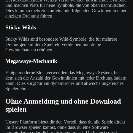
und machen Platz für neue Symbole, die von oben nachrutschen.
Dies kann zu mehreren aufeinanderfolgenden Gewinnen in einer
einzigen Drehung führen.
Sticky Wilds
Sticky Wilds sind besondere Wild-Symbole, die für mehrere
Drehungen auf dem Spielfeld verbleiben und deine
Gewinnchancen erhöhen.
Megaways-Mechanik
Einige moderne Slots verwenden das Megaways-System, bei
dem sich die Anzahl der Gewinnlinien mit jeder Drehung ändern
kann. Dies sorgt für ein dynamisches und abwechslungsreiches
Spielerlebnis.
Ohne Anmeldung und ohne Download
spielen
Unsere Plattform bietet dir den Vorteil, dass du alle Spiele direkt
im Browser spielen kannst, ohne dass du eine Software
herunterladen oder dich registrieren musst. Du kannst sofort