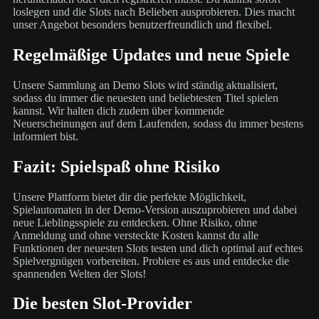
loslegen und die Slots nach Belieben ausprobieren. Dies macht
unser Angebot besonders benutzerfreundlich und flexibel.
Regelmäßige Updates und neue Spiele
Unsere Sammlung an Demo Slots wird ständig aktualisiert,
sodass du immer die neuesten und beliebtesten Titel spielen
kannst. Wir halten dich zudem über kommende
Neuerscheinungen auf dem Laufenden, sodass du immer bestens
informiert bist.
Fazit: Spielspaß ohne Risiko
Unsere Plattform bietet dir die perfekte Möglichkeit,
Spielautomaten in der Demo-Version auszuprobieren und dabei
neue Lieblingsspiele zu entdecken. Ohne Risiko, ohne
Anmeldung und ohne versteckte Kosten kannst du alle
Funktionen der neuesten Slots testen und dich optimal auf echtes
Spielvergnügen vorbereiten. Probiere es aus und entdecke die
spannenden Welten der Slots!
Die besten Slot-Provider