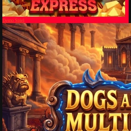
Demo Spiel