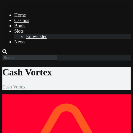
Home
Casinos
Bonis
Slots
Entwickler
News
Cash Vortex
Cash Vortex