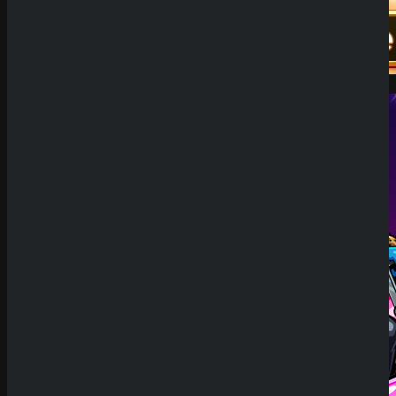
Demo Spiel