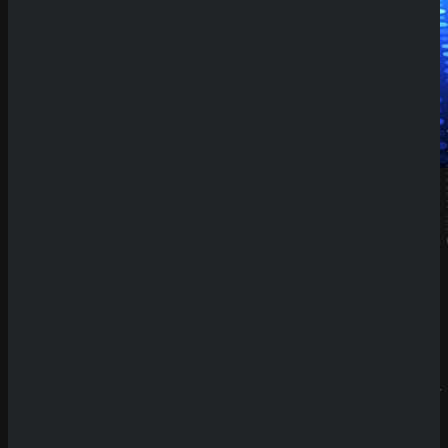
Neueste
Beiträge
SpinEmpir
e Casino
Review
SpinBetter