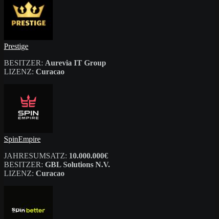
Prestige
BESITZER:
Aurevia IT Group
LIZENZ:
Curacao
SpinEmpire
JAHRESUMSATZ:
10.000.000€
BESITZER:
GBL Solutions N.V.
LIZENZ:
Curacao