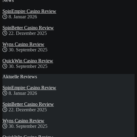
News
SpinEmpire Casino Review
8. Januar 2026
SpinBetter Casino Review
22. Dezember 2025
Wyns Casino Review
30. September 2025
QuickWin Casino Review
30. September 2025
Aktuelle Reviews
SpinEmpire Casino Review
8. Januar 2026
SpinBetter Casino Review
22. Dezember 2025
Wyns Casino Review
30. September 2025