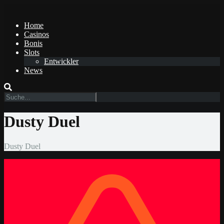
Home
Casinos
Bonis
Slots
Entwickler
News
Dusty Duel
Dusty Duel