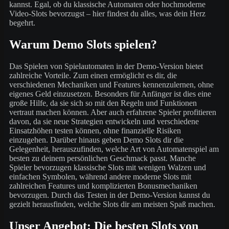
kannst. Egal, ob du klassische Automaten oder hochmoderne
Video-Slots bevorzugst – hier findest du alles, was dein Herz
begehrt.
Warum Demo Slots spielen?
Das Spielen von Spielautomaten in der Demo-Version bietet
zahlreiche Vorteile. Zum einen ermöglicht es dir, die
verschiedenen Mechaniken und Features kennenzulernen, ohne
eigenes Geld einzusetzen. Besonders für Anfänger ist dies eine
große Hilfe, da sie sich so mit den Regeln und Funktionen
vertraut machen können. Aber auch erfahrene Spieler profitieren
davon, da sie neue Strategien entwickeln und verschiedene
Einsatzhöhen testen können, ohne finanzielle Risiken
einzugehen. Darüber hinaus geben Demo Slots dir die
Gelegenheit, herauszufinden, welche Art von Automatenspiel am
besten zu deinem persönlichen Geschmack passt. Manche
Spieler bevorzugen klassische Slots mit wenigen Walzen und
einfachen Symbolen, während andere moderne Slots mit
zahlreichen Features und komplizierten Bonusmechaniken
bevorzugen. Durch das Testen in der Demo-Version kannst du
gezielt herausfinden, welche Slots dir am meisten Spaß machen.
Unser Angebot: Die besten Slots von