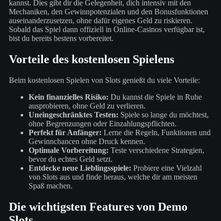
kannst. Dies gibt dir die Gelegenheit, dich intensiv mit den
Mechaniken, den Gewinnpotenzialen und den Bonusfunktionen
auseinanderzusetzen, ohne dafür eigenes Geld zu riskieren.
Sobald das Spiel dann offiziell in Online-Casinos verfügbar ist,
bist du bereits bestens vorbereitet.
Vorteile des kostenlosen Spielens
Beim kostenlosen Spielen von Slots genießt du viele Vorteile:
Kein finanzielles Risiko:
Du kannst die Spiele in Ruhe
ausprobieren, ohne Geld zu verlieren.
Uneingeschränktes Testen:
Spiele so lange du möchtest,
ohne Begrenzungen oder Einzahlungspflichten.
Perfekt für Anfänger:
Lerne die Regeln, Funktionen und
Gewinnchancen ohne Druck kennen.
Optimale Vorbereitung:
Teste verschiedene Strategien,
bevor du echtes Geld setzt.
Entdecke neue Lieblingsspiele:
Probiere eine Vielzahl
von Slots aus und finde heraus, welche dir am meisten
Spaß machen.
Die wichtigsten Features von Demo
Slots