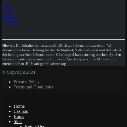
Alle
Casinos
Partner
Ratgeber
Hinweis
Die Inhalte dienen ausschließlich zu Informationszwecken. Wir
übernehmen keine Haftung für die Richtigkeit, Vollständigkeit und Aktualität
der bereitgestellten Informationen. Glücksspiel kann süchtig machen. Spielen
Sie verantwortungsbewusst und nur, wenn Sie das gesetzliche Mindestalter
erreicht haben. Hilfe auf gambleaware.org
© Copyright 2024
Privacy Policy
Terms and Conditions
Home
Casinos
Bonis
Slots
Entwickler