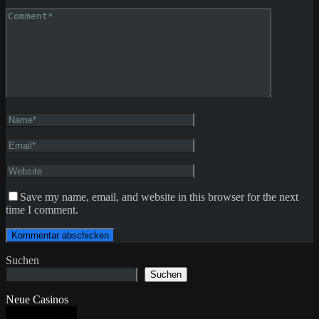
Save my name, email, and website in this browser for the next
time I comment.
Suchen
Suchen
Neue Casinos