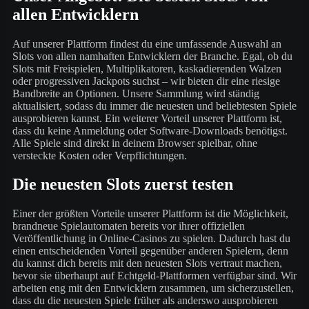
allen Entwicklern
Auf unserer Plattform findest du eine umfassende Auswahl an
Slots von allen namhaften Entwicklern der Branche. Egal, ob du
Slots mit Freispielen, Multiplikatoren, kaskadierenden Walzen
oder progressiven Jackpots suchst – wir bieten dir eine riesige
Bandbreite an Optionen. Unsere Sammlung wird ständig
aktualisiert, sodass du immer die neuesten und beliebtesten Spiele
ausprobieren kannst. Ein weiterer Vorteil unserer Plattform ist,
dass du keine Anmeldung oder Software-Downloads benötigst.
Alle Spiele sind direkt in deinem Browser spielbar, ohne
versteckte Kosten oder Verpflichtungen.
Die neuesten Slots zuerst testen
Einer der größten Vorteile unserer Plattform ist die Möglichkeit,
brandneue Spielautomaten bereits vor ihrer offiziellen
Veröffentlichung in Online-Casinos zu spielen. Dadurch hast du
einen entscheidenden Vorteil gegenüber anderen Spielern, denn
du kannst dich bereits mit den neuesten Slots vertraut machen,
bevor sie überhaupt auf Echtgeld-Plattformen verfügbar sind. Wir
arbeiten eng mit den Entwicklern zusammen, um sicherzustellen,
dass du die neuesten Spiele früher als anderswo ausprobieren