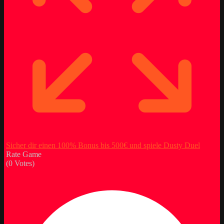
Sicher dir einen 100% Bonus bis 500€ und spiele Dusty Duel
Rate Game
(
0
Votes)