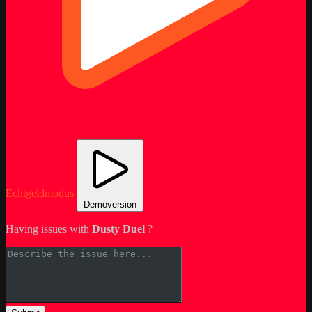
Echtgeldmodus
Demoversion
Having issues with
Dusty Duel
?