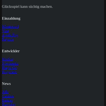
Glücksspiel kann süchtig machen.
Einzahlung
Mastercard
Visa
Apple Pay
Paysafe
Entwickler
Merkur
Novomatic
Play'n Go
Pragmatic
News
Alle
Casinos
Partner
Ratgeber