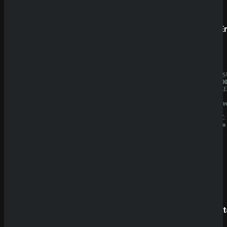
Prestige
SpinE
BESITZER:
JAHRES
Aurevia
10.000.0
IT
BESITZE
Group
GBL
LIZENZ:
Solution
Curacao
N.V.
LIZENZ:
Curacao
SpinBetter
Betist