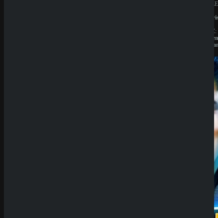
BESITZER:
BESITZE
Liernin
Liernin
Enterprises
Enterpri
LTD
LTD
LIZENZ:
LIZENZ:
Komoren
Komore
(Anjouan)
(Anjoua
Neueste
Beiträge
SpinEmpir
e Casino
Review
SpinBetter
Casino
Review
Wyns
Casino
Review
QuickWin