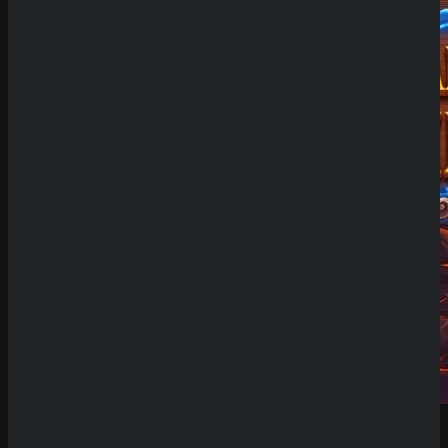
Demo Spiel