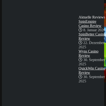
QuickWin Casino
Demo Spiel
Review
30. September
2025
Aktuelle Reviews
SpinEmpire
Casino Review
8. Januar 2026
SpinBetter Casino
Review
22. Dezember
2025
Wyns Casino
Review
30. September
2025
QuickWin Casino
Review
30. September
2025
Demo Spiel
Willkommen auf unserer Plattform für Demo
Slots! Hier hast du die einzigartige Möglichkeit,