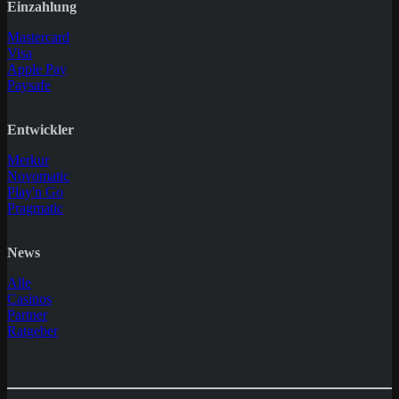
Einzahlung
Mastercard
Visa
Apple Pay
Paysafe
Entwickler
Merkur
Novomatic
Play'n Go
Pragmatic
News
Alle
Casinos
Partner
Ratgeber