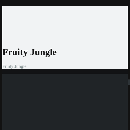
Home
Casinos
Bonis
Slots
Entwickler
News
Fruity Jungle
Fruity Jungle
Suchen
Neue Casinos