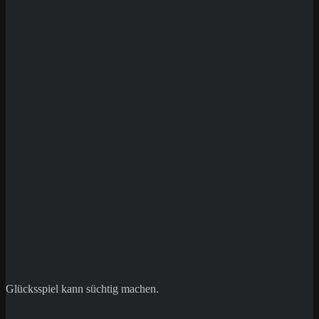
Save my name, email, and website in this
browser for the next time I comment.
Glücksspiel kann süchtig machen.