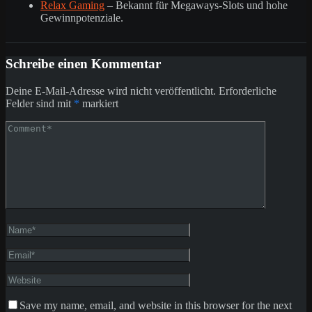
Relax Gaming
– Bekannt für Megaways-Slots und hohe
Gewinnpotenziale.
Schreibe einen Kommentar
Deine E-Mail-Adresse wird nicht veröffentlicht.
Erforderliche
Felder sind mit
*
markiert
Save my name, email, and website in this browser for the next