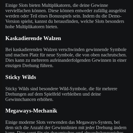
Einige Slots bieten Multiplikatoren, die deine Gewinne
vervielfachen können. Diese können entweder zufällig ausgelöst
werden oder Teil eines Bonusspiels sein. Indem du die Demo-
Version spielst, kannst du herausfinden, welche Slots besonders
hohe Multiplikatoren bieten.
Kaskadierende Walzen
Bei kaskadierenden Walzen verschwinden gewinnende Symbole
und machen Platz für neue Symbole, die von oben nachrutschen.
Dies kann zu mehreren aufeinanderfolgenden Gewinnen in einer
einzigen Drehung führen.
Sticky Wilds
Sticky Wilds sind besondere Wild-Symbole, die für mehrere
Drehungen auf dem Spielfeld verbleiben und deine
Gewinnchancen erhöhen.
Megaways-Mechanik
Einige moderne Slots verwenden das Megaways-System, bei
dem sich die Anzahl der Gewinnlinien mit jeder Drehung ändern
kann. Dies sorgt für ein dynamisches und abwechslungsreiches