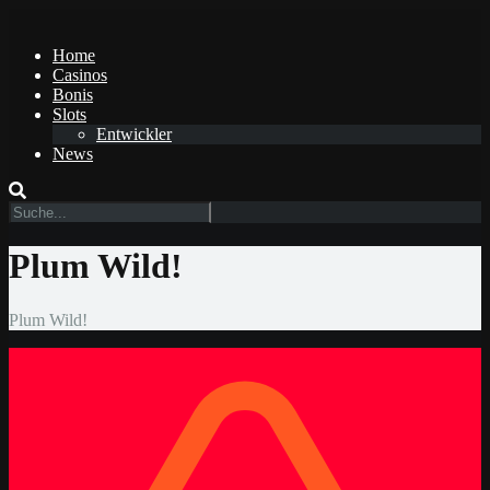
Home
Casinos
Bonis
Slots
Entwickler
News
Plum Wild!
Plum Wild!