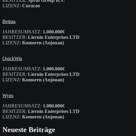
BESITZER:
Sprut Group B.V.
LIZENZ:
Curacao
Betista
JAHRESUMSATZ:
1.000.000€
BESITZER:
Liernin Enterprises LTD
LIZENZ:
Komoren (Anjouan)
QuickWin
JAHRESUMSATZ:
1.000.000€
BESITZER:
Liernin Enterprises LTD
LIZENZ:
Komoren (Anjouan)
Wyns
JAHRESUMSATZ:
1.000.000€
BESITZER:
Liernin Enterprises LTD
LIZENZ:
Komoren (Anjouan)
Neueste Beiträge