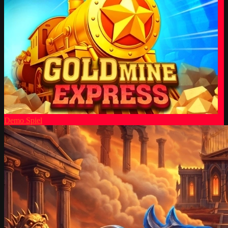
Demo Spiel