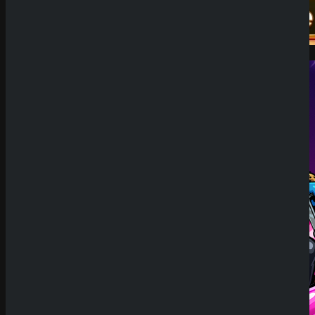
Demo Spiel