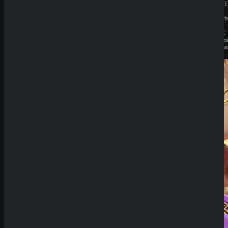
BESITZER:
BESITZE
Liernin
Liernin
Enterprises
Enterpri
LTD
LTD
LIZENZ:
LIZENZ:
Komoren
Komore
(Anjouan)
(Anjoua
Neueste
Beiträge
SpinEmpir
e Casino
Review
SpinBetter
Casino
Review
Wyns
Casino
Review
QuickWin