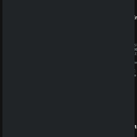
Prestige
SpinE
BESITZER:
JAHRES
Aurevia
10.000.0
IT
BESITZE
Group
GBL
LIZENZ:
Solution
Curacao
N.V.
LIZENZ:
Curacao
SpinBetter
Betist