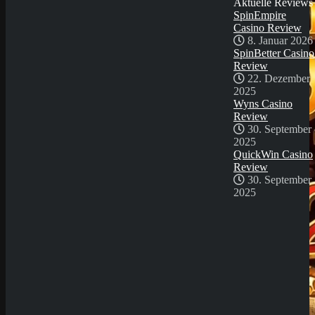
Aktuelle Reviews
SpinEmpire
Casino Review
8. Januar 2026
SpinBetter Casino
Review
22. Dezember
2025
Wyns Casino
Review
30. September
2025
QuickWin Casino
Review
30. September
2025