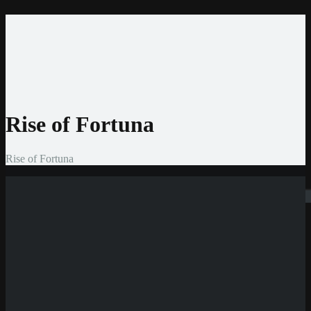
Home
Casinos
Bonis
Slots
Entwickler
News
Rise of Fortuna
Rise of Fortuna
Suchen
Neue Casinos