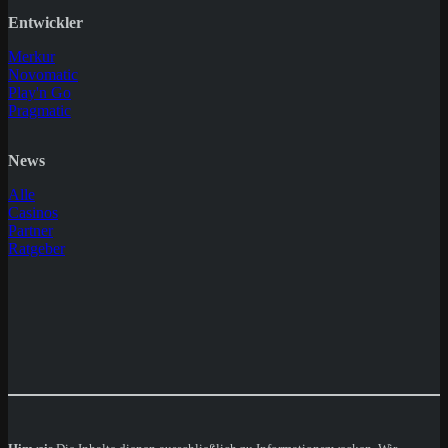
Entwickler
Merkur
Novomatic
Play'n Go
Pragmatic
News
Alle
Casinos
Partner
Ratgeber