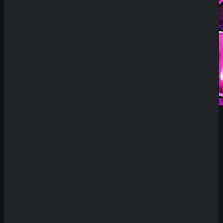
Demo Spiel
Willkommen auf unserer Plattform für Demo
Slots! Hier hast du die einzigartige Möglichkeit,
eine riesige Auswahl an Spielautomaten
kostenlos und ohne Risiko zu testen. Unsere
Seite bietet dir den Vorteil, die neuesten Slots
oft bis zu zwei Wochen vor ihrer offiziellen
Veröffentlichung in Online-Casinos
ausprobieren zu können. Das bedeutet, dass du
früher als andere Spieler die innovativen