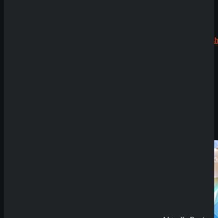
zu 2.500€
Robert99
Echtgeldmodus
zu
Demoversion
CryptoRush
200% bis
Having issues with
Road to Victory: Belgium
?
zu 2.500€
News
SpinEmpire Casino
Review
Submit
8. Januar 2026
Sicher dir einen 100% Bonus bis 500€ und spiele
SpinBetter Casino
Road to Victory: Belgium
Review
Try Our Featured Games
22. Dezember
2025
Wyns Casino Revie
30. September
2025
QuickWin Casino
Review
30. September
2025