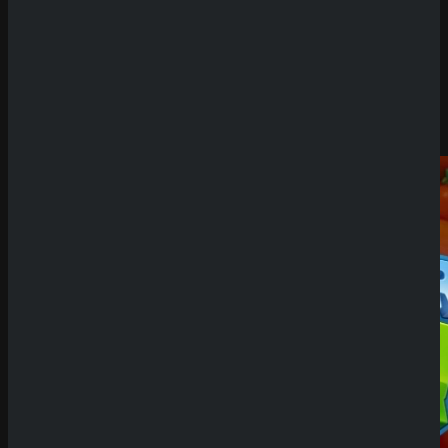
Demo Spiel