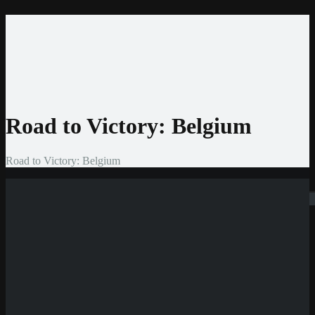
Home
Casinos
Bonis
Slots
Entwickler
News
Road to Victory: Belgium
Road to Victory: Belgium
Suchen
Neue Casinos