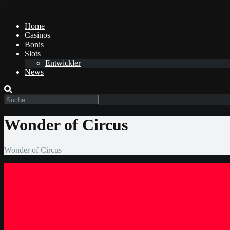
Home
Casinos
Bonis
Slots
Entwickler
News
Wonder of Circus
Wonder of Circus