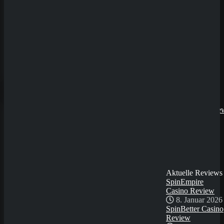
zu 2.500€
Bonus holen
News
Mehr Anzeigen
SpinEmpire Casino
Review
*Neukundenangebot
8. Januar 2026
SpinBetter Casino
Review
22. Dezember
2025
Wyns Casino Revie
Bonus ohne Einzahlung
30. September
Viking Luck: 50
2025
Freispiele ohne
QuickWin Casino
Review
Einzahlung
30. September
2025
Aktuelle Reviews
Willkommensgeschenk mit 50 Freispielen
ohne Einzahlung
SpinEmpire
Casino Review
8. Januar 2026
SpinBetter Casino
Bonus holen
Review