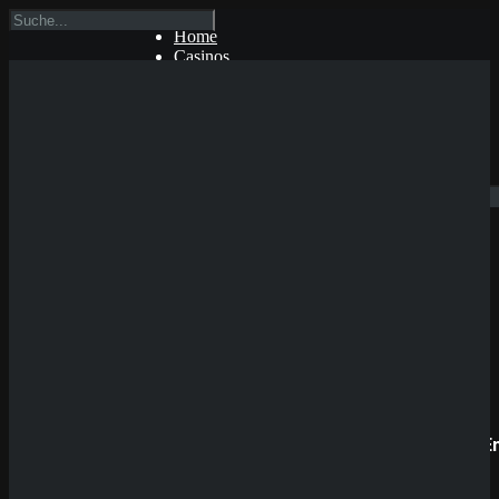
Home
Casinos
Bonis
Slots
Entwickler
News
Suchen
Bonus ohne Einzahlung
Neue Casinos
Betkin: 50 Freispiele
ohne Einzahlung
Willkommensgeschenk mit 50
Freispielen ohne Einzahlung
Prestige
SpinE
Bonus holen
*Neukundenangebot