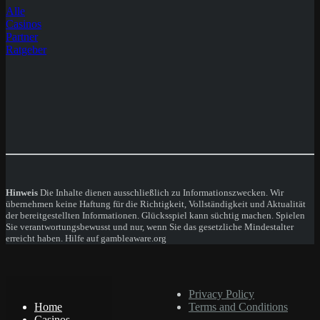
Alle
Casinos
Partner
Ratgeber
Hinweis
Die Inhalte dienen ausschließlich zu Informationszwecken. Wir
übernehmen keine Haftung für die Richtigkeit, Vollständigkeit und Aktualität
der bereitgestellten Informationen. Glücksspiel kann süchtig machen. Spielen
Sie verantwortungsbewusst und nur, wenn Sie das gesetzliche Mindestalter
erreicht haben. Hilfe auf gambleaware.org
© Copyright 2024
Privacy Policy
Home
Terms and Conditions
Casinos