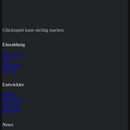
Glücksspiel kann süchtig machen.
Einzahlung
Mastercard
Visa
Apple Pay
Paysafe
Entwickler
Merkur
Novomatic
Play'n Go
Pragmatic
News