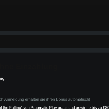
 ohne Einzahlung
ung
h Anmeldung erhalten sie ihren Bonus automatisch!
 the Falling“ von Pragmatic Play gratis und gewinne bis zu €80