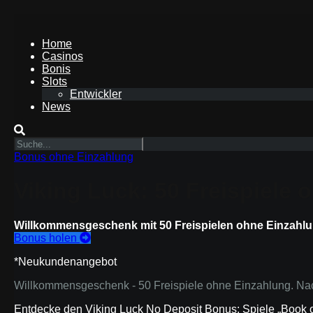
Home
Casinos
Bonis
Slots
Entwickler
News
Bonus ohne Einzahlung
Viking Luck: 50 Freispiele
Willkommensgeschenk mit 50 Freispielen ohne Einzahl
Bonus holen
*Neukundenangebot
Willkommensgeschenk - 50 Freispiele ohne Einzahlung. Nac
Entdecke den Viking Luck No Deposit Bonus: Spiele „Book of