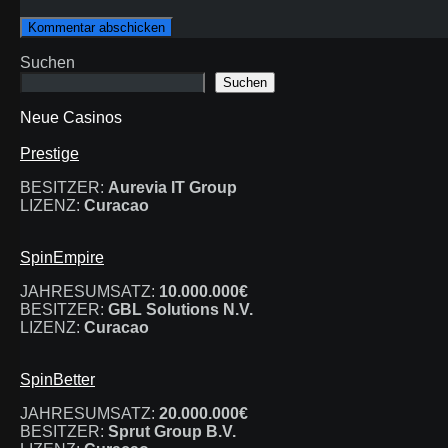
Suchen
Suchen
Neue Casinos
Prestige
BESITZER:
Aurevia IT Group
LIZENZ:
Curacao
SpinEmpire
JAHRESUMSATZ:
10.000.000€
BESITZER:
GBL Solutions N.V.
LIZENZ:
Curacao
SpinBetter
JAHRESUMSATZ:
20.000.000€
BESITZER:
Sprut Group B.V.