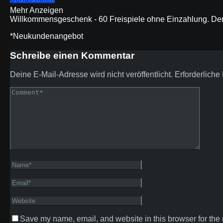
Mehr Anzeigen
Willkommensgeschenk - 60 Freispiele ohne Einzahlung. Der
*Neukundenangebot
Schreibe einen Kommentar
Deine E-Mail-Adresse wird nicht veröffentlicht.
Erforderliche
Save my name, email, and website in this browser for the 