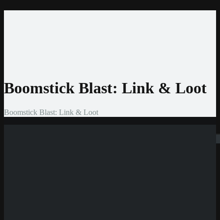
Home
Casinos
Bonis
Slots
Entwickler
News
Boomstick Blast: Link & Loot
Boomstick Blast: Link & Loot
Suchen
Neue Casinos