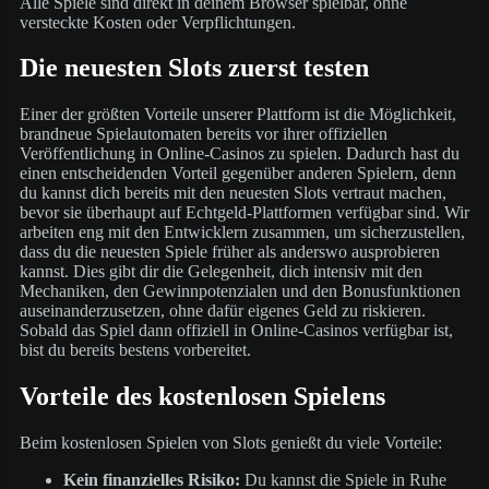
Alle Spiele sind direkt in deinem Browser spielbar, ohne
versteckte Kosten oder Verpflichtungen.
Die neuesten Slots zuerst testen
Einer der größten Vorteile unserer Plattform ist die Möglichkeit,
brandneue Spielautomaten bereits vor ihrer offiziellen
Veröffentlichung in Online-Casinos zu spielen. Dadurch hast du
einen entscheidenden Vorteil gegenüber anderen Spielern, denn
du kannst dich bereits mit den neuesten Slots vertraut machen,
bevor sie überhaupt auf Echtgeld-Plattformen verfügbar sind. Wir
arbeiten eng mit den Entwicklern zusammen, um sicherzustellen,
dass du die neuesten Spiele früher als anderswo ausprobieren
kannst. Dies gibt dir die Gelegenheit, dich intensiv mit den
Mechaniken, den Gewinnpotenzialen und den Bonusfunktionen
auseinanderzusetzen, ohne dafür eigenes Geld zu riskieren.
Sobald das Spiel dann offiziell in Online-Casinos verfügbar ist,
bist du bereits bestens vorbereitet.
Vorteile des kostenlosen Spielens
Beim kostenlosen Spielen von Slots genießt du viele Vorteile:
Kein finanzielles Risiko:
Du kannst die Spiele in Ruhe