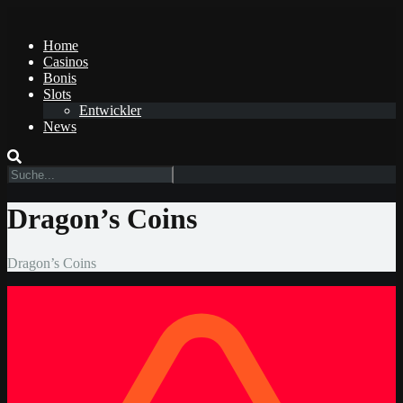
Home
Casinos
Bonis
Slots
Entwickler
News
Dragon’s Coins
Dragon’s Coins