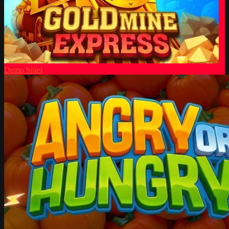
Demo Spiel