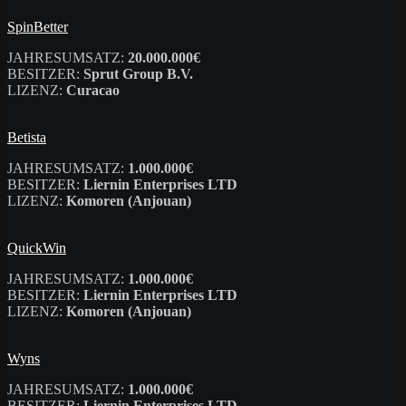
SpinBetter
JAHRESUMSATZ:
20.000.000€
BESITZER:
Sprut Group B.V.
LIZENZ:
Curacao
Betista
JAHRESUMSATZ:
1.000.000€
BESITZER:
Liernin Enterprises LTD
LIZENZ:
Komoren (Anjouan)
QuickWin
JAHRESUMSATZ:
1.000.000€
BESITZER:
Liernin Enterprises LTD
LIZENZ:
Komoren (Anjouan)
Wyns
JAHRESUMSATZ:
1.000.000€
BESITZER:
Liernin Enterprises LTD