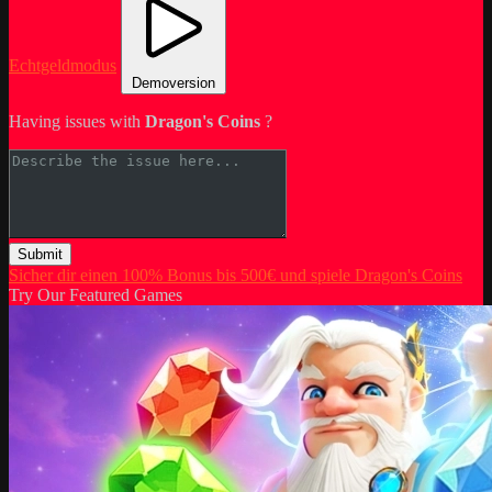
Echtgeldmodus
Demoversion
Having issues with
Dragon's Coins
?
Submit
Sicher dir einen 100% Bonus bis 500€ und spiele Dragon's Coins
Try Our Featured Games