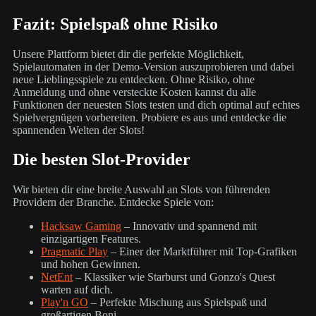
Fazit: Spielspaß ohne Risiko
Unsere Plattform bietet dir die perfekte Möglichkeit,
Spielautomaten in der Demo-Version auszuprobieren und dabei
neue Lieblingsspiele zu entdecken. Ohne Risiko, ohne
Anmeldung und ohne versteckte Kosten kannst du alle
Funktionen der neuesten Slots testen und dich optimal auf echtes
Spielvergnügen vorbereiten. Probiere es aus und entdecke die
spannenden Welten der Slots!
Die besten Slot-Provider
Wir bieten dir eine breite Auswahl an Slots von führenden
Providern der Branche. Entdecke Spiele von:
Hacksaw Gaming
– Innovativ und spannend mit
einzigartigen Features.
Pragmatic Play
– Einer der Marktführer mit Top-Grafiken
und hohen Gewinnen.
NetEnt
– Klassiker wie Starburst und Gonzo's Quest
warten auf dich.
Play'n GO
– Perfekte Mischung aus Spielspaß und
großartigen Boni.