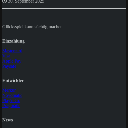
30. September 2025
Glücksspiel kann süchtig machen.
Einzahlung
Mastercard
Visa
Apple Pay
Paysafe
Entwickler
Merkur
Novomatic
Play'n Go
Pragmatic
News