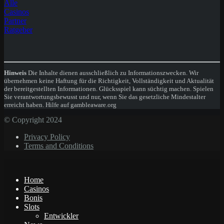
Alle
Casinos
Partner
Ratgeber
Hinweis
Die Inhalte dienen ausschließlich zu Informationszwecken. Wir
übernehmen keine Haftung für die Richtigkeit, Vollständigkeit und Aktualität
der bereitgestellten Informationen. Glücksspiel kann süchtig machen. Spielen
Sie verantwortungsbewusst und nur, wenn Sie das gesetzliche Mindestalter
erreicht haben. Hilfe auf gambleaware.org
© Copyright 2024
Privacy Policy
Terms and Conditions
Home
Casinos
Bonis
Slots
Entwickler