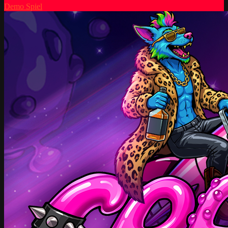
Demo Spiel