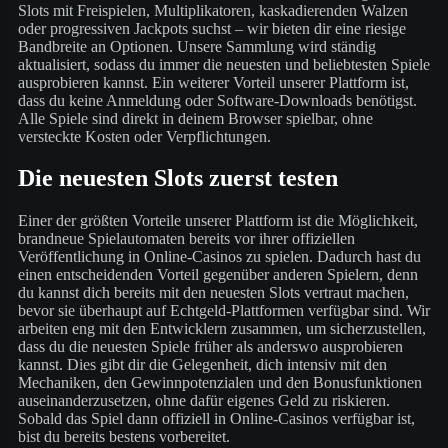
Slots mit Freispielen, Multiplikatoren, kaskadierenden Walzen
oder progressiven Jackpots suchst – wir bieten dir eine riesige
Bandbreite an Optionen. Unsere Sammlung wird ständig
aktualisiert, sodass du immer die neuesten und beliebtesten Spiele
ausprobieren kannst. Ein weiterer Vorteil unserer Plattform ist,
dass du keine Anmeldung oder Software-Downloads benötigst.
Alle Spiele sind direkt in deinem Browser spielbar, ohne
versteckte Kosten oder Verpflichtungen.
Die neuesten Slots zuerst testen
Einer der größten Vorteile unserer Plattform ist die Möglichkeit,
brandneue Spielautomaten bereits vor ihrer offiziellen
Veröffentlichung in Online-Casinos zu spielen. Dadurch hast du
einen entscheidenden Vorteil gegenüber anderen Spielern, denn
du kannst dich bereits mit den neuesten Slots vertraut machen,
bevor sie überhaupt auf Echtgeld-Plattformen verfügbar sind. Wir
arbeiten eng mit den Entwicklern zusammen, um sicherzustellen,
dass du die neuesten Spiele früher als anderswo ausprobieren
kannst. Dies gibt dir die Gelegenheit, dich intensiv mit den
Mechaniken, den Gewinnpotenzialen und den Bonusfunktionen
auseinanderzusetzen, ohne dafür eigenes Geld zu riskieren.
Sobald das Spiel dann offiziell in Online-Casinos verfügbar ist,
bist du bereits bestens vorbereitet.