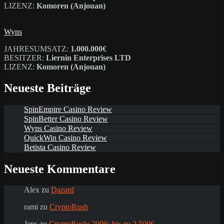
LIZENZ:
Komoren (Anjouan)
Wyns
JAHRESUMSATZ:
1.000.000€
BESITZER:
Liernin Enterprises LTD
LIZENZ:
Komoren (Anjouan)
Neueste Beiträge
SpinEmpire Casino Review
SpinBetter Casino Review
Wyns Casino Review
QuickWin Casino Review
Betista Casino Review
Neueste Kommentare
Alex
zu
Dazard
rami
zu
CryptoRush
Jens
zu
CryptoRush: 200% bis zu 2.500€