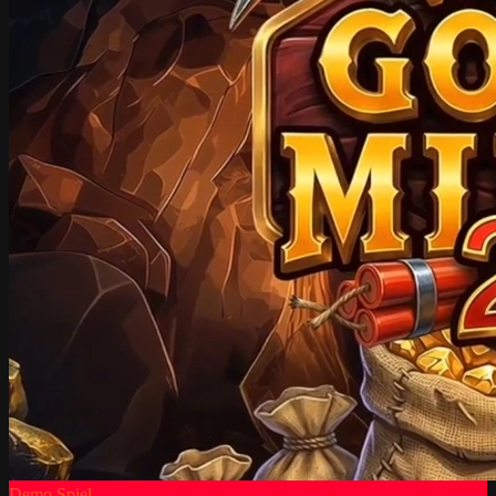
Demo Spiel