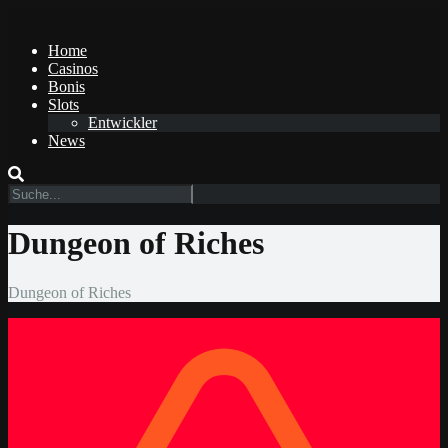
Home
Casinos
Bonis
Slots
Entwickler
News
Dungeon of Riches
Dungeon of Riches