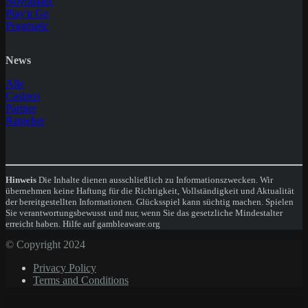
Novomatic
Play'n Go
Pragmatic
News
Alle
Casinos
Partner
Ratgeber
Hinweis
Die Inhalte dienen ausschließlich zu Informationszwecken. Wir
übernehmen keine Haftung für die Richtigkeit, Vollständigkeit und Aktualität
der bereitgestellten Informationen. Glücksspiel kann süchtig machen. Spielen
Sie verantwortungsbewusst und nur, wenn Sie das gesetzliche Mindestalter
erreicht haben. Hilfe auf gambleaware.org
© Copyright 2024
Privacy Policy
Terms and Conditions