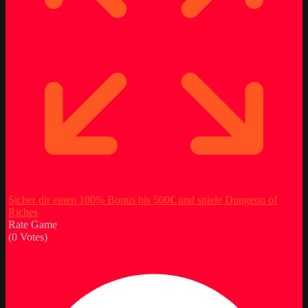
Sicher dir einen 100% Bonus bis 500€ und spiele Dungeon of
Riches
Rate Game
(
0
Votes)