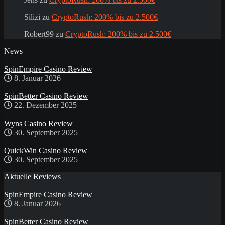
Silizi
zu
CryptoRush: 200% bis zu 2.500€
Robert99
zu
CryptoRush: 200% bis zu 2.500€
News
SpinEmpire Casino Review
8. Januar 2026
SpinBetter Casino Review
22. Dezember 2025
Wyns Casino Review
30. September 2025
QuickWin Casino Review
30. September 2025
Aktuelle Reviews
SpinEmpire Casino Review
8. Januar 2026
SpinBetter Casino Review